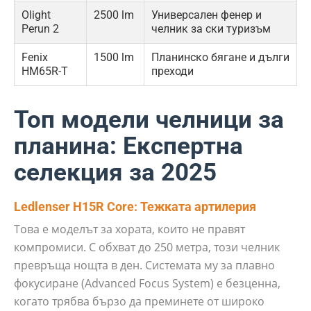
Olight
2500 lm
Универсален фенер и
Perun 2
челник за ски туризъм
Fenix
1500 lm
Планинско бягане и дълги
HM65R-T
преходи
Топ модели челници за
планина: Експертна
селекция за 2025
Ledlenser H15R Core: Тежката артилерия
Това е моделът за хората, които не правят
компромиси. С обхват до 250 метра, този челник
превръща нощта в ден. Системата му за плавно
фокусиране (Advanced Focus System) е безценна,
когато трябва бързо да преминете от широко