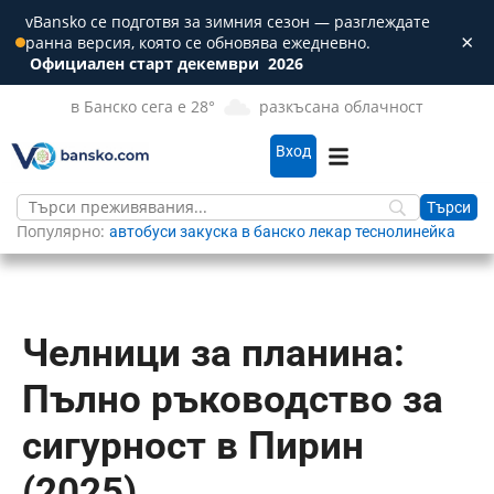
vBansko се подготвя за зимния сезон — разглеждате
×
ранна версия, която се обновява ежедневно.
Зат
Официален старт декември
2026
в Банско сега е 28°
разкъсана облачност
Вход
Популярно:
автобуси
закуска в банско
лекар
теснолинейка
Челници за планина:
Пълно ръководство за
сигурност в Пирин
(2025)