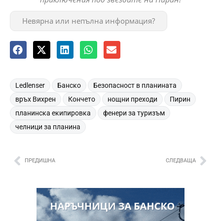
Невярна или непълна информация?
,
,
,
Ledlenser
Банско
Безопасност в планината
,
,
,
,
връх Вихрен
Кончето
нощни преходи
Пирин
,
,
планинска екипировка
фенери за туризъм
челници за планина
ПРЕДИШНА
СЛЕДВАЩА