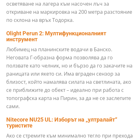
осветяване на лагера към насочен лъч за
откриване на маркировка на 200 метра разстояние
по склона на връх Тодорка.
Olight Perun 2: Мултифункционалният
инструмент
Любимец на планинските водачи в Банско.
Неговата Г-образна форма позволява да го
ползвате като челник, но и бързо да го закачите на
раницата или якето си. Има вграден сензор за
близост, който намалява силата на светлината, ако
се приближите до обект – идеално при работа с
топографска карта на Пирин, за да не се заслепите
сами.
Nitecore NU25 UL: Изборът на „ултралайт“
туристите
Ако се стремите към минимално тегло при прехода