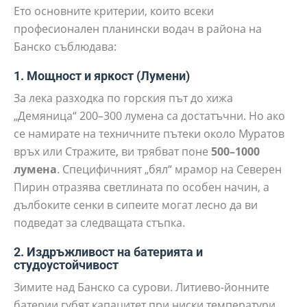
Ето основните критерии, които всеки
професионален планински водач в района на
Банско съблюдава:
1. Мощност и яркост (Лумени)
За лека разходка по горския път до хижа
„Демяница“ 200–300 лумена са достатъчни. Но ако
се намирате на техничните пътеки около Муратов
връх или Стражите, ви трябват поне
500–1000
лумена
. Специфичният „бял“ мрамор на Северен
Пирин отразява светлината по особен начин, а
дълбоките сенки в сипеите могат лесно да ви
подведат за следващата стъпка.
2. Издръжливост на батерията и
студоустойчивост
Зимите над Банско са сурови. Литиево-йонните
батерии губят капацитет при ниски температури.