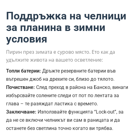
Поддръжка на челници
за планина в зимни
условия
Пирин през зимата е сурово място. Ето как да
удължите живота на вашето осветление:
Топли батерии:
Дръжте резервните батерии във
вътрешен джоб на дрехите си, близо до тялото.
Почистване:
След преход в района на Банско, винаги
избърсвайте солените следи от пот по лентата за
глава – те разяждат ластика с времето.
Заключване:
Използвайте функцията “Lock-out”, за
да не се включи челникът ви сам в раницата и да
останете без светлина точно когато ви трябва.