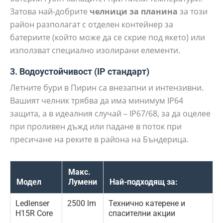
Затова най-добрите
челници за планина
за този
район разполагат с отделен контейнер за
батериите (който може да се скрие под якето) или
използват специално изолирани елементи.
3. Водоустойчивост (IP стандарт)
Летните бури в Пирин са внезапни и интензивни.
Вашият челник трябва да има минимум IP64
защита, а в идеалния случай – IP67/68, за да оцелее
при проливен дъжд или падане в поток при
пресичане на реките в района на Бъндерица.
Макс.
Модел
Лумени
Най-подходящ за:
Ledlenser
2500 lm
Технично катерене и
H15R Core
спасителни акции