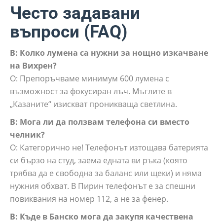
Често задавани
въпроси (FAQ)
В: Колко лумена са нужни за нощно изкачване
на Вихрен?
О: Препоръчваме минимум 600 лумена с
възможност за фокусиран лъч. Мъглите в
„Казаните“ изискват проникваща светлина.
В: Мога ли да ползвам телефона си вместо
челник?
О: Категорично не! Телефонът изтощава батерията
си бързо на студ, заема едната ви ръка (която
трябва да е свободна за баланс или щеки) и няма
нужния обхват. В Пирин телефонът е за спешни
повиквания на номер 112, а не за фенер.
В: Къде в Банско мога да закупя качествена