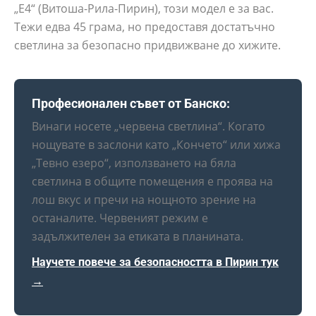
„Е4“ (Витоша-Рила-Пирин), този модел е за вас.
Тежи едва 45 грама, но предоставя достатъчно
светлина за безопасно придвижване до хижите.
Професионален съвет от Банско:
Винаги носете „червена светлина“. Когато
нощувате в заслони като „Кончето“ или хижа
„Тевно езеро“, използването на бяла
светлина в общите помещения е проява на
лош вкус и пречи на нощното зрение на
останалите. Червеният режим е
задължителен за етиката в планината.
Научете повече за безопасността в Пирин тук
→