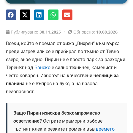
Публикувано:
30.11.2025
•
Обновено:
10.08.2026
Всеки, който е поемал от хижа „Вихрен“ към върха
преди изгрев или се е прибирал по тъмно от Тевно
езеро, знае едно: Пирин не е просто парк за разходки.
Теренът над
Банско
е силно техничен, каменист и
често коварен. Изборът на качествени
челници за
планина
не е въпрос на лукс, а на базова
безопасност.
Защо Пирин изисква безкомпромисно
осветление?
Острите мраморни ръбове,
гъстият клек и резките промени във
времето