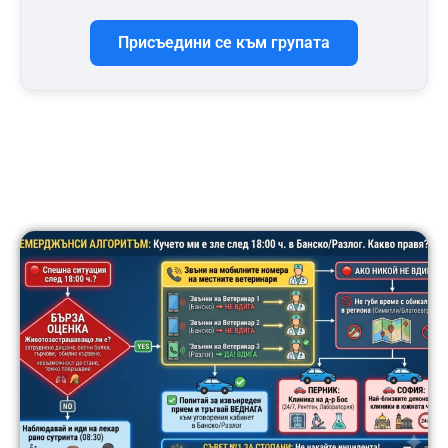
Присъедини се към групата