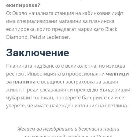
екипировка?
О: Около началната станция на кабинковия лифт
има специализирани магазини за планинска
екипировка, които предлагат марки като Black
Diamond, Petzl и Ledlenser.
Заключение
Планината над Банско е великолепна, но изисква
респект. Инвестицията в професионални
челници
за планина
е всъщност застраховка за вашия
живот. Преди следващия си преход до Бъндеришки
чукар или Полежан, проверете батериите си и се
уверете, че имате надежден източник на светлина.
Желаем ви незабравими и безопасни нощни
приключения под звездите на Пирин!