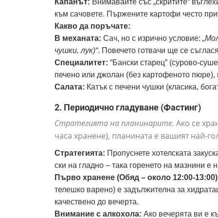
Капанът:
Внимавайте със „скритите“ въглехи
към сачовете. Пържените картофи често прис
Какво да поръчате:
В механата:
Сач, но с изрично условие:
„Мол
чушки, лук)“
. Повечето готвачи ще се съглася
Специалитет:
“Бански старец” (сурово-суше
печено или джолан (без картофеното пюре),
Салата:
Катък с печени чушки (класика, бога
2. Периодично гладуване (Фастинг)
Стратегията на планинарите.
Ако се хра
часа хранене), планината е вашият най-г
Стратегията:
Пропуснете хотелската закуск
ски на гладно – така горенето на мазнини е 
Първо хранене (Обяд – около 12:00-13:00)
телешко варено) е задължителна за хидратац
качествено до вечерта.
Внимание с алкохола:
Ако вечерята ви е к