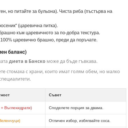
ен, но питайте за бульона). Чиста риба (пъстърва на
осеник“ (царевична питка).
рашно към царевичното за по-добра текстура.
 100% царевично брашно, преди да поръчате.
иен баланс)
ата
диета в Банско
може да бъде гъвкава.
е стомаха с храни, които имат голям обем, но малко
специалитети.
тност
Съвет
 + Въглехидрати)
Споделете порция за двама.
Зеленчуци)
Отличен избор, избягвайте соса.