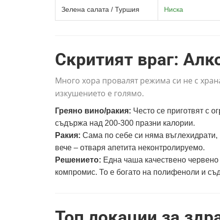
Зелена салата / Туршия
Ниска
Скритият враг: Алк
Много хора провалят режима си не с храна
изкушението е голямо.
Греяно вино/ракия:
Често се приготвят с о
съдържа над 200-300 празни калории.
Ракия:
Сама по себе си няма въглехидрати, н
вече – отваря апетита неконтролируемо.
Решението:
Една чаша качествено червено в
компромис. То е богато на полифеноли и съд
Топ локации за здр