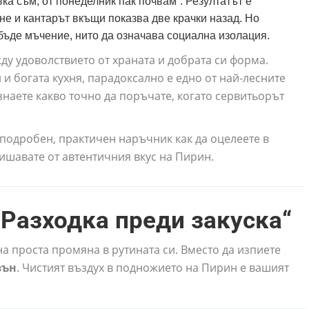
вка съм, от понеделник пак почвам“. Резултатът е
е и кантарът вкъщи показва две крачки назад. Но
бъде мъчение, нито да означава социална изолация.
жду удоволствието от храната и добрата си форма.
 и богата кухня, парадоксално е едно от най-лесните
знаете какво точно да поръчате, когато сервитьорът
 подробен, практичен наръчник как да оцелеете в
лишавате от автентичния вкус на Пирин.
„Разходка преди закуска“
на проста промяна в рутината си. Вместо да изпиете
вън
. Чистият въздух в подножието на Пирин е вашият