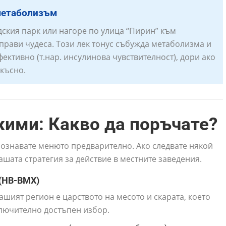
метаболизъм
дския парк или нагоре по улица “Пирин” към
 прави чудеса. Този лек тонус събужда метаболизма и
фективно (т.нар. инсулинова чувствителност), дори ако
късно.
жими: Какво да поръчате?
познавате менюто предварително. Ако следвате някой
шата стратегия за действие в местните заведения.
 (НВ-ВМХ)
шият регион е царството на месото и скарата, което
лючително достъпен избор.