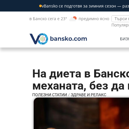
vBansko се подготвя за зимния сезон — ра
в Банско сега е 23°
предимно ясно
Популяр
БИЗ
На диета в Банск
механата, без да
/
ПОЛЕЗНИ СТАТИИ
ЗДРАВЕ И РЕЛАКС