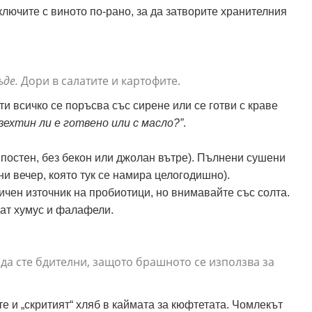
лючите с виното по-рано, за да затворите хранителния
ъде.
Дори в салатите и картофите.
и всичко се поръсва със сирене или се готви с краве
/зехтин ли е готвено или с масло?”
.
е постен, без бекон или джолан вътре). Пълнени сушени
ни вечер, която тук се намира целогодишно).
ичен източник на пробиотици, но внимавайте със солта.
ат хумус и фалафели.
 да сте бдителни, защото брашното се използва за
е и „скритият“ хляб в каймата за кюфтетата. Чомлекът