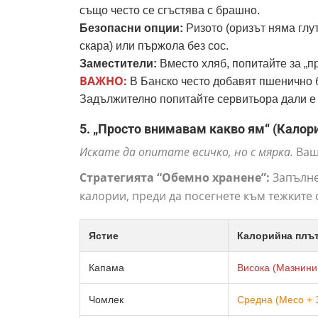
също често се сгъстява с брашно.
Безопасни опции:
Ризото (оризът няма глут
скара) или пържола без сос.
Заместители:
Вместо хляб, попитайте за „пр
ВАЖНО:
В Банско често добавят пшенично б
Задължително попитайте сервитьора дали е
5. „Просто внимавам какво ям“ (Калор
Искате да опитате всичко, но с мярка.
Ваш
Стратегията “Обемно хранене”:
Запълнет
калории, преди да посегнете към тежките 
Ястие
Калорийна плъ
Капама
Висока (Мазнини
Чомлек
Средна (Месо + 