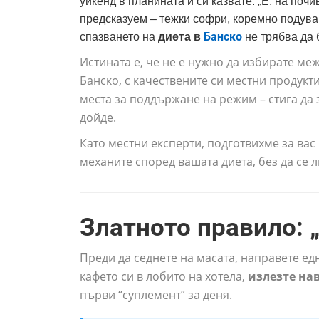
уикенд в планината и си казвате: „Е, на почи
предсказуем – тежки софри, коремно подуван
Банско
спазването на
диета в
не трябва да 
Истината е, че не е нужно да избирате ме
Банско, с качествените си местни продукти
места за поддържане на режим – стига да 
дойде.
Като местни експерти, подготвихме за вас
механите според вашата диета, без да се 
Златното правило: 
Преди да седнете на масата, направете ед
кафето си в лобито на хотела,
излезте на
първи “суплемент” за деня.