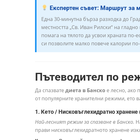
Експертен съвет: Маршрут за 
Една 30-минутна бърза разходка до Гра
местността „Св. Иван Рилски“ на гладно
помага на тялото да усвои храната по-е
си позволите малко повече калории по-
Пътеводител по ре
Да спазвате
диета в Банско
е лесно, ако 
от популярните хранителни режими, ето ва
1. Кето / Нисковъглехидратно хранене
Най-лесният режим за спазване в Банско.
На
прави нисковъглехидратното хранене изк