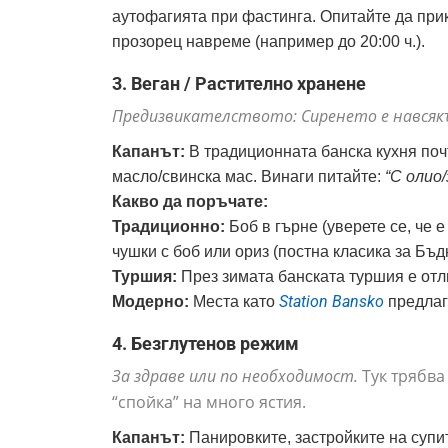
аутофагията при фастинга. Опитайте да прик
прозорец навреме (например до 20:00 ч.).
3. Веган / Растително хранене
Предизвикателството: Сиренето е навсяк
Капанът:
В традиционната банска кухня почт
масло/свинска мас. Винаги питайте:
“С олио
Какво да поръчате:
Традиционно:
Боб в гърне (уверете се, че 
чушки с боб или ориз (постна класика за Бъд
Туршия:
През зимата банската туршия е отл
Station Bansko
Модерно:
Места като
предлаг
4. Безглутенов режим
За здраве или по необходимост.
Тук трябва
“спойка” на много ястия.
Капанът:
Панировките, застройките на супит