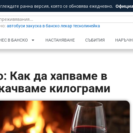
зглеждате ранна версия, която се обновява ежедневно.
Официа
но:
автобуси
закуска в банско
лекар
теснолинейка
НЕС В БАНСКО
НАСТАНЯВАНЕ
СЪБИТИЯ
НАРЪЧН
о: Как да хапваме в
 качваме килограми