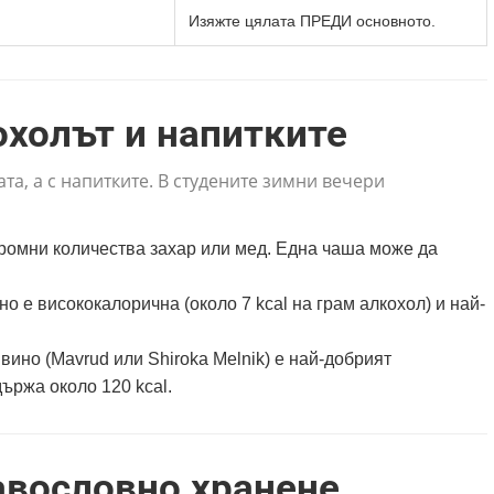
Изяжте цялата ПРЕДИ основното.
охолът и напитките
та, а с напитките. В студените зимни вечери
громни количества захар или мед. Една чаша може да
о е висококалорична (около 7 kcal на грам алкохол) и най-
ино (Mavrud или Shiroka Melnik) е най-добрият
ържа около 120 kcal.
авословно хранене