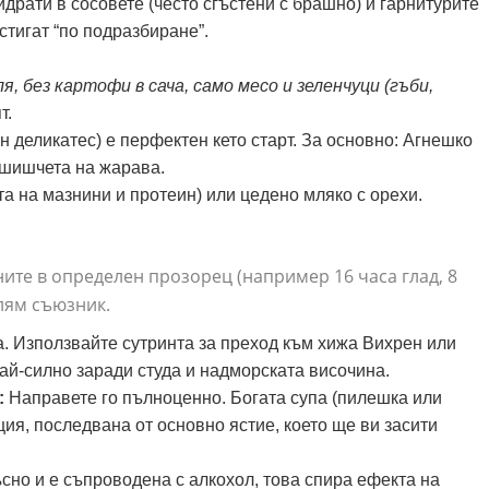
драти в сосовете (често сгъстени с брашно) и гарнитурите
тигат “по подразбиране”.
я, без картофи в сача, само месо и зеленчуци (гъби,
т.
н деликатес) е перфектен кето старт. За основно: Агнешко
 шишчета на жарава.
та на мазнини и протеин) или цедено мляко с орехи.
ните в определен прозорец (например 16 часа глад, 8
олям съюзник.
а. Използвайте сутринта за преход към хижа Вихрен или
най-силно заради студа и надморската височина.
:
Направете го пълноценно. Богата супа (пилешка или
ия, последвана от основно ястие, което ще ви засити
ъсно и е съпроводена с алкохол, това спира ефекта на