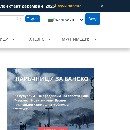
×
лен старт декември
2026
Научи повече
Затвори
Вход
Български
English (UK)
Русский
ИЦИ
ПОЛЕЗНО
МУЛТИМЕДИЯ