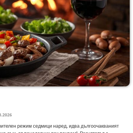
8.2026
анителен режим седмици наред, идва дългоочакваният