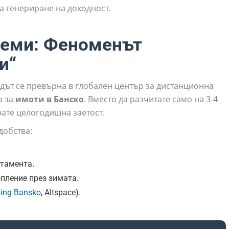
а генериране на доходност.
аеми: Феноменът
и“
адът се превърна в глобален център за дистанционна
а за
имоти в Банско
. Вместо да разчитате само на 3-4
рате целогодишна заетост.
добства:
тамента.
пление през зимата.
ing Bansko
, Altspace).