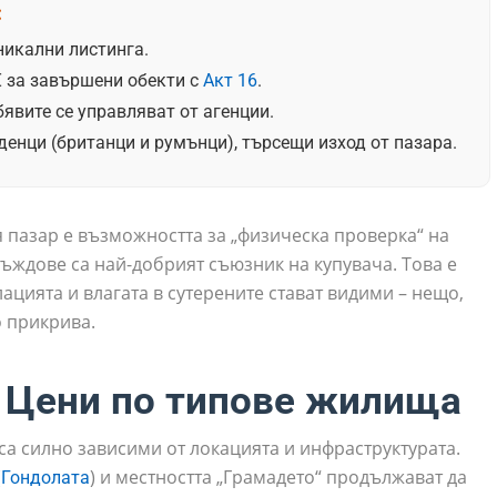
:
никални листинга.
 € за завършени обекти с
Акт 16
.
явите се управляват от агенции.
нци (британци и румънци), търсещи изход от пазара.
я пазар е възможността за „физическа проверка“ на
дъждове са най-добрият съюзник на купувача. Това е
ацията и влагата в сутерените стават видими – нещо,
о прикрива.
: Цени по типове жилища
са силно зависими от локацията и инфраструктурата.
(
) и местността „Грамадето“ продължават да
Гондолата