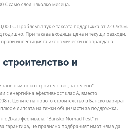
00 € само след няколко месеца.
0,000 €. Проблемът тук е таксата поддръжка от 22 €/кв.м.
д годишно. При такава входяща цена и текущи разходи,
о прави инвестицията икономически неоправдана.
 строителство и
иране към ново строителство „на зелено“.
и с енергийна ефективност клас А, вместо
08 г. Цените на новото строителство в Банско варират
ен плюс е липсата на тежки общи части за поддръжка.
н с Джаз фестивала, “Bansko Nomad Fest” и
ва гарантира, че правилно подбраният имот няма да