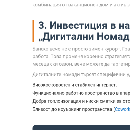
комбинация от ваканционен дом и актив з
3. Инвестиция в н
„Дигитални Номад
Банско вече не е просто зимен курорт. Гр
работа. Това променя коренно стратегият
месеца ски сезон, вече можете да таргети
Дигиталните номади търсят специфични у
Високоскоростен и стабилен интернет.
Функционално работно пространство в апар
Добра топлоизолация и ниски сметки за ото
Близост до коуъркинг пространства (
Cowork