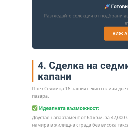
Готови
Разгледайте селекция от подбрани д
в
ВИЖ А
4. Сделка на седм
капани
През Седмица 16 нашият екип отличи две 
пазара.
Идеалната възможност:
Двустаен апартамент от 64 кв.м. за 42,000 €
намира в жилищна сграда без висока такса