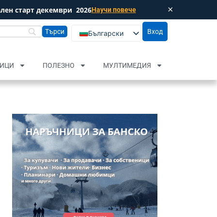
×
лен старт декември
2026
Научи повече
Затвори
Вход
Български
English (UK)
Русский
ИЦИ
ПОЛЕЗНО
МУЛТИМЕДИЯ