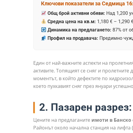
Ключови показатели за Седмица 16
Общ брой активни обяви:
Над 1,200 у
Средна цена на кв.м:
1,180 € – 1,290
Динамика на предлагането:
87% от об
Профил на продавача:
Предимно чужде
Един от най-важните аспекти на пролетни
активите. Топящият се сняг и пролетните 
моментът, в който дефектите по хидроизол
което пухкавият сняг през януари успешн
2. Пазарен разрез
Цените на предлаганите
имоти в Банско
Районът около начална станция на лифта 