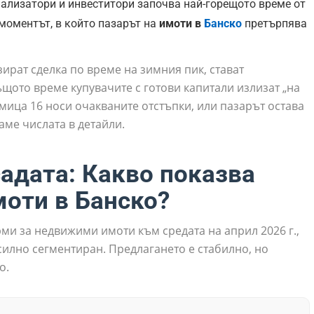
нализатори и инвеститори започва най-горещото време от
 моментът, в който пазарът на
имоти в
Банско
претърпява
зират сделка по време на зимния пик, стават
щото време купувачите с готови капитали излизат „на
мица 16 носи очакваните отстъпки, или пазарът остава
аме числата в детайли.
садата: Какво показва
моти в Банско?
ми за недвижими имоти към средата на април 2026 г.,
силно сегментиран. Предлагането е стабилно, но
о.