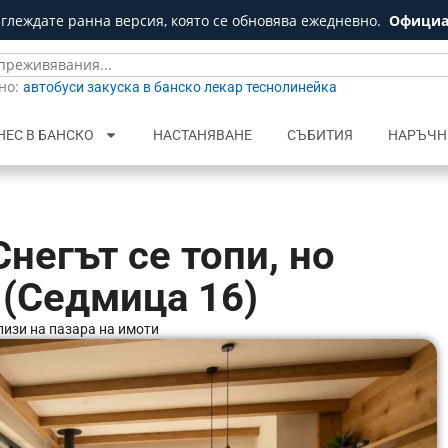
зглеждате ранна версия, която се обновява ежедневно.
Официа
но:
автобуси
закуска в банско
лекар
теснолинейка
НЕС В БАНСКО
НАСТАНЯВАНЕ
СЪБИТИЯ
НАРЪЧН
негът се топи, но
 (Седмица 16)
изи на пазара на имоти