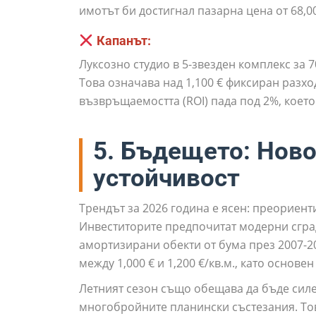
имотът би достигнал пазарна цена от 68,0
Капанът:
Луксозно студио в 5-звезден комплекс за 7
Това означава над 1,100 € фиксиран разхо
възвръщаемостта (ROI) пада под 2%, коет
5. Бъдещето: Ново
устойчивост
Трендът за 2026 година е ясен: преориент
Инвеститорите предпочитат модерни сград
амортизирани обекти от бума през 2007-20
между 1,000 € и 1,200 €/кв.м., като основ
Летният сезон също обещава да бъде силе
многобройните планински състезания. То