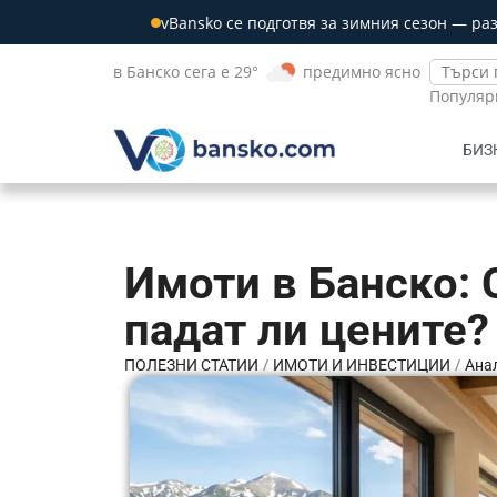
vBansko се подготвя за зимния сезон — ра
в Банско сега е 29°
предимно ясно
Популяр
БИЗ
Имоти в Банско: С
падат ли цените?
/
/
ПОЛЕЗНИ СТАТИИ
ИМОТИ И ИНВЕСТИЦИИ
Анал