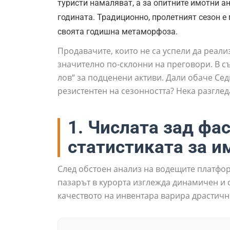
туристи намаляват, а за опитните имотни а
годината. Традиционно, пролетният сезон е
своята годишна метаморфоза.
Продавачите, които не са успели да реали
значително по-склонни на преговори. В съ
лов“ за подценени активи. Дали обаче Сед
резистентен на сезонността? Нека разглед
1. Числата зад фа
статистиката за и
След обстоен анализ на водещите платфор
пазарът в курорта изглежда динамичен и 
качеството на инвентара варира драстичн