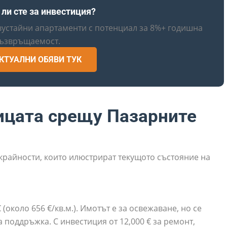
 ли сте за инвестиция?
вустайни апартаменти с потенциал за 8%+ годишна
ъзвръщаемост.
КТУАЛНИ ОБЯВИ ТУК
ицата срещу Пазарните
крайности, които илюстрират текущото състояние на
 (около 656 €/кв.м.). Имотът е за освежаване, но се
 поддръжка. С инвестиция от 12,000 € за ремонт,