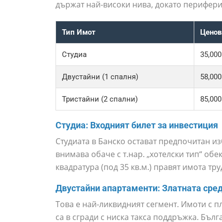
държат най-високи нива, докато перифер
Тип Имот
Ценов
Студиа
35,000
Двустайни (1 спалня)
58,000
Тристайни (2 спални)
85,000
Студиа: Входният билет за инвестиция
Студиата в Банско остават предпочитан из
внимава обаче с т.нар. „хотелски тип“ обе
квадратура (под 35 кв.м.) правят имота тр
Двустайни апартаменти: Златната сре
Това е най-ликвидният сегмент. Имоти с п
са в сгради с ниска такса поддръжка. Бъл