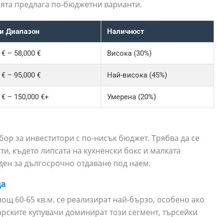
ията предлага по-бюджетни варианти.
и Диапазон
Наличност
 € – 58,000 €
Висока (30%)
 € – 95,000 €
Най-висока (45%)
 € – 150,000 €+
Умерена (20%)
бор за инвеститори с по-нисък бюджет. Трябва да се
кти, където липсата на кухненски бокс и малката
уден за дългосрочно отдаване под наем.
да
лощ 60-65 кв.м. се реализират най-бързо, особено ако
гарските купувачи доминират този сегмент, търсейки