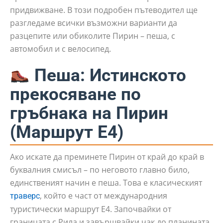
придвижване. В този подробен пътеводител ще
разгледаме всички възможни варианти да
разцепите или обиколите Пирин – пеша, с
автомобил и с велосипед.
Пеша: Истинското
прекосяване по
гръбнака на Пирин
(Маршрут Е4)
Ако искате да преминете Пирин от край до край в
буквалния смисъл – по неговото главно било,
единственият начин е пеша. Това е класическият
, който е част от международния
траверс
туристически маршрут Е4. Започвайки от
границата с Рила и завършвайки чак до планината