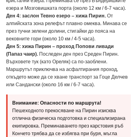
кристални езера. Преминава се през Бъндеришките
езера и Мозговишката порта (около 12 км / 6-7 часа).
Ден 4: заслон Тевно езеро – хижа Пирин.
От
алпийската зона релефът плавно омеква. Минава се
през тучни зелени долини, стигайки до пояса на
вековните гори (около 10 км / 4-5 часа).
Ден 5: хижа Пирин – проход Попови ливади
(Папаз чаир).
Последен ден през Среден Пирин.
Върховете тук (като Ореляк) са по-заоблени.
Маршрутът приключва на асфалтирания проход,
откъдето може да се хване транспорт за Гоце Делчев
или Сандански (около 16 км / 6-7 часа).
Внимание: Опасности по маршрута!
Пешеходното прекосяване на Пирин изисква
отлична физическа подготовка и специализирана
екипировка. Преминаването през карстовия ръб
Кончето трябва да се избягва при буря, мъгла