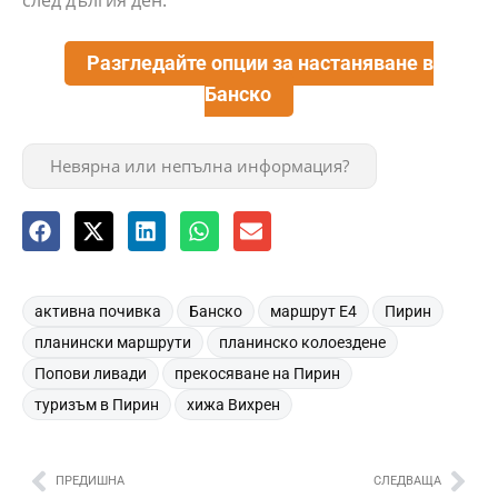
Разгледайте опции за настаняване в
Банско
Невярна или непълна информация?
,
,
,
,
активна почивка
Банско
маршрут Е4
Пирин
,
,
планински маршрути
планинско колоездене
,
,
Попови ливади
прекосяване на Пирин
,
туризъм в Пирин
хижа Вихрен
ПРЕДИШНА
СЛЕДВАЩА