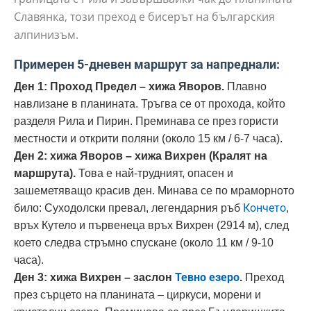
Славянка, този преход е бисерът на българския
алпинизъм.
Примерен 5-дневен маршрут за напреднали:
Ден 1: Проход Предел – хижа Яворов.
Плавно
навлизане в планината. Тръгва се от прохода, който
разделя Рила и Пирин. Преминава се през гористи
местности и открити поляни (около 15 км / 6-7 часа).
Ден 2: хижа Яворов – хижа Вихрен (Кралят на
маршрута).
Това е най-трудният, опасен и
зашеметяващо красив ден. Минава се по мраморното
Кончето
било: Суходолски превал, легендарния ръб
,
връх Кутело и първенеца връх Вихрен (2914 м), след
което следва стръмно спускане (около 11 км / 9-10
часа).
Тевно езеро
Ден 3: хижа Вихрен – заслон
.
Преход
през сърцето на планината – циркуси, морени и