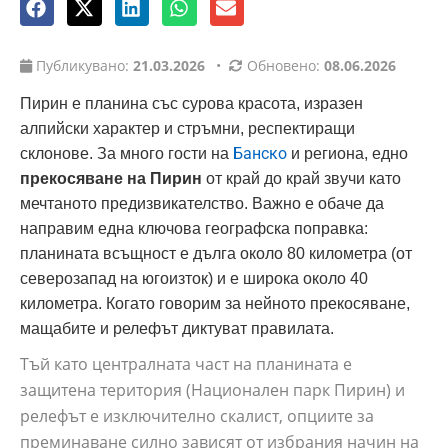
Публикувано:
21.03.2026
•
Обновено:
08.06.2026
Пирин е планина със сурова красота, изразен
алпийски характер и стръмни, респектиращи
Банско
склонове. За много гости на
и региона, едно
прекосяване на Пирин
от край до край звучи като
мечтаното предизвикателство. Важно е обаче да
направим една ключова географска поправка:
планината всъщност е дълга около 80 километра (от
северозапад на югоизток) и е широка около 40
километра. Когато говорим за нейното прекосяване,
мащабите и релефът диктуват правилата.
Тъй като централната част на планината е
защитена територия (Национален парк Пирин) и
релефът е изключително скалист, опциите за
преминаване силно зависят от избрания начин на