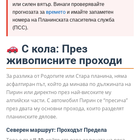
или силен вятър. Винаги проверявайте
времето
прогнозата за
и имайте запаметен
номера на Планинската спасителна служба
(ПСС).
С кола: През
живописните проходи
За разлика от Родопите или Стара планина, няма
асфалтиран път, който да минава по дължината на
Пирин или директно през най-високите му
алпийски части. С автомобил Пирин се “пресича”
през двата му основни прохода, които разделят
планинските дялове.
Северен маршрут: Проходът Предела