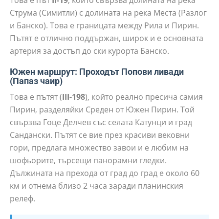
Това е път
II-19
, който свързва долината на река
Струма (Симитли) с долината на река Места (Разлог
и Банско). Това е границата между Рила и Пирин.
Пътят е отлично поддържан, широк и е основната
артерия за достъп до ски курорта Банско.
Южен маршрут: Проходът Попови ливади
(Папаз чаир)
Това е пътят (
III-198
), който реално пресича самия
Пирин, разделяйки Среден от Южен Пирин. Той
свързва Гоце Делчев със селата Катунци и град
Сандански. Пътят се вие през красиви вековни
гори, предлага множество завои и е любим на
шофьорите, търсещи панорамни гледки.
Дължината на прехода от град до град е около 60
км и отнема близо 2 часа заради планинския
релеф.