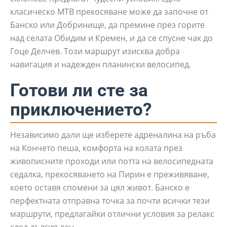
класическо MTB прекосяване може да започне от
Банско или Добринище, да премине през горите
над селата Обидим и Кремен, и да се спусне чак до
Гоце Делчев. Този маршрут изисква добра
навигация и надежден планински велосипед.
Готови ли сте за
приключението?
Независимо дали ще изберете адреналина на ръба
на Кончето пеша, комфорта на колата през
живописните проходи или потта на велосипедната
седалка, прекосяването на Пирин е преживяване,
което оставя спомени за цял живот. Банско е
перфектната отправна точка за почти всички тези
маршрути, предлагайки отлични условия за релакс
след дългия ден.