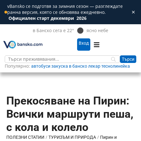
vBansko се подготвя за зимния сезон — разглеждате
×
ранна версия, която се обновява ежедневно.
Зат
Официален старт декември
2026
в Банско сега е 22°
ясно небе
Вход
Популярно:
автобуси
закуска в банско
лекар
теснолинейка
Прекосяване на Пирин:
Всички маршрути пеша,
с кола и колело
/
/
ПОЛЕЗНИ СТАТИИ
ТУРИЗЪМ И ПРИРОДА
Пирин и