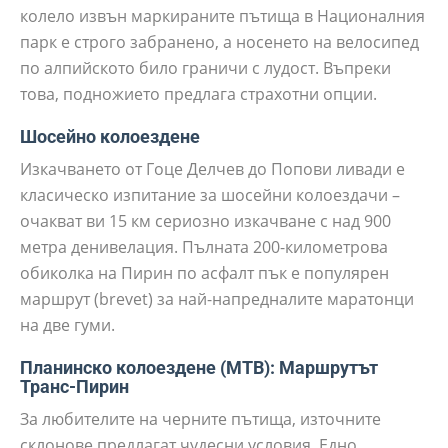
колело извън маркираните пътища в Националния
парк е строго забранено, а носенето на велосипед
по алпийското било граничи с лудост. Въпреки
това, подножието предлага страхотни опции.
Шосейно колоездене
Изкачването от Гоце Делчев до Попови ливади е
класическо изпитание за шосейни колоездачи –
очакват ви 15 км сериозно изкачване с над 900
метра денивелация. Пълната 200-километрова
обиколка на Пирин по асфалт пък е популярен
маршрут (brevet) за най-напредналите маратонци
на две гуми.
Планинско колоездене (MTB): Маршрутът
Транс-Пирин
За любителите на черните пътища, източните
склонове предлагат чудесни условия. Едно