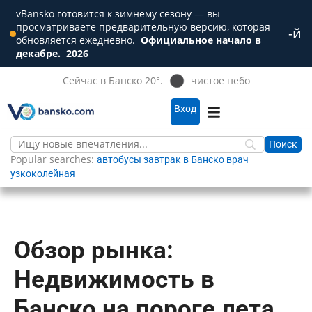
vBansko готовится к зимнему сезону — вы
просматриваете предварительную версию, которая
-й
Зак
обновляется ежедневно.
Официальное начало в
декабре.
2026
Сейчас в Банско 20°.
чистое небо
Вход
Popular searches:
автобусы
завтрак в Банско
врач
узкоколейная
Обзор рынка:
Недвижимость в
Банско на пороге лета