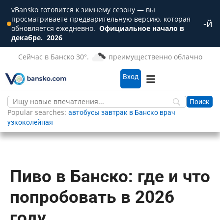
vBansko готовится к зимнему сезону — вы
просматриваете предварительную версию, которая
-й
Зак
обновляется ежедневно.
Официальное начало в
декабре.
2026
Сейчас в Банско 30°.
преимущественно облачно
Вход
Popular searches:
автобусы
завтрак в Банско
врач
узкоколейная
Пиво в Банско: где и что
попробовать в 2026
году.