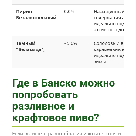
Пирин
0.0%
Насыщенный вкус
Безалкогольный
содержания алког
идеально подходи
активного дня.
Темный
~5.0%
Солодовый вкус,
"Беласица"„
карамельные нотк
идеально подходи
зимы.
Где в Банско можно
попробовать
разливное и
крафтовое пиво?
Если вы ищете разнообразия и хотите отойти