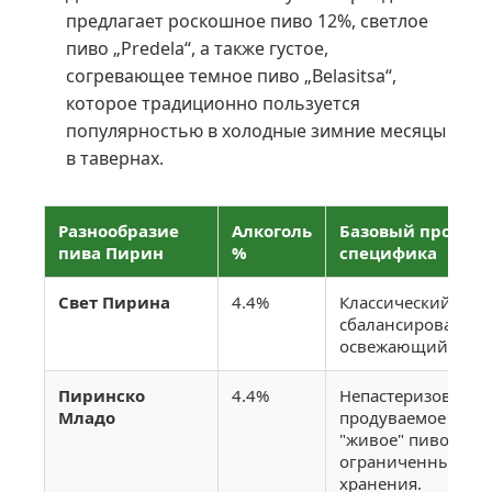
предлагает роскошное пиво 12%, светлое
пиво „Predela“, а также густое,
согревающее темное пиво „Belasitsa“,
которое традиционно пользуется
популярностью в холодные зимние месяцы
в тавернах.
Разнообразие
Алкоголь
Базовый профил
пива Пирин
%
специфика
Свет Пирина
4.4%
Классический пил
сбалансированный
освежающий.
Пиринско
4.4%
Непастеризованно
Младо
продуваемое скво
"живое" пиво с
ограниченным ср
хранения.