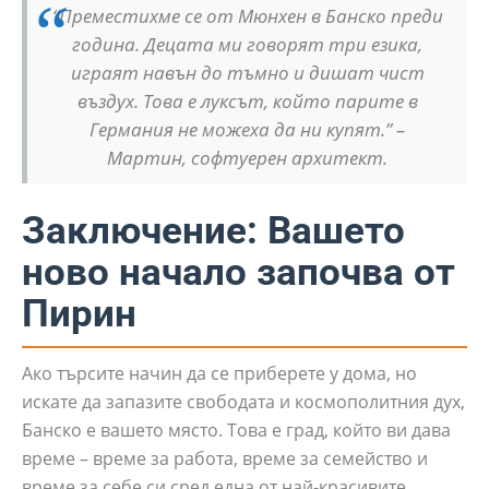
“Преместихме се от Мюнхен в Банско преди
година. Децата ми говорят три езика,
играят навън до тъмно и дишат чист
въздух. Това е луксът, който парите в
Германия не можеха да ни купят.” –
Мартин, софтуерен архитект.
Заключение: Вашето
ново начало започва от
Пирин
Ако търсите начин да се приберете у дома, но
искате да запазите свободата и космополитния дух,
Банско е вашето място. Това е град, който ви дава
време – време за работа, време за семейство и
време за себе си сред една от най-красивите