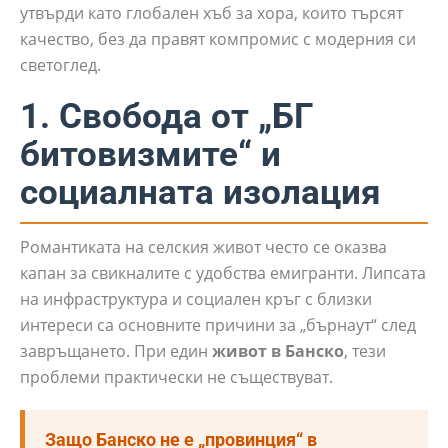
утвърди като глобален хъб за хора, които търсят
качество, без да правят компромис с модерния си
светоглед.
1. Свобода от „БГ
битовизмите“ и
социалната изолация
Романтиката на селския живот често се оказва
капан за свикналите с удобства емигранти. Липсата
на инфраструктура и социален кръг с близки
интереси са основните причини за „бърнаут“ след
завръщането. При един
живот в Банско
, тези
проблеми практически не съществуват.
Защо Банско не е „провинция“ в