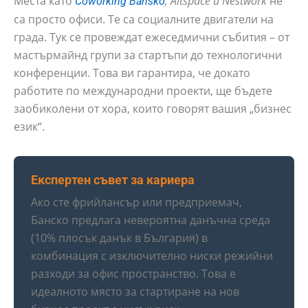
Места като
, Altspace и Nestwork
не
Coworking Bansko
са просто офиси. Те са социалните двигатели на
града. Тук се провеждат ежеседмични събития – от
мастърмайнд групи за стартъпи до технологични
конференции. Това ви гарантира, че докато
работите по международни проекти, ще бъдете
заобиколени от хора, които говорят вашия „бизнес
език“.
Експертен съвет за кариера
Ако сте фрийлансър или предприемач,
Банско предлага невероятна данъчна среда
(10% плосък данък в България) в
комбинация с изключително ниски режийни
разходи за офис пространство. Това е
идеалното място за стартиране на нов