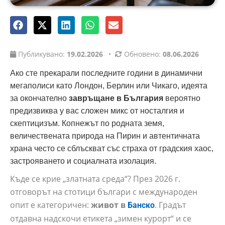
Публикувано:
19.02.2026
•
Обновено:
08.06.2026
Ако сте прекарали последните години в динамични
мегаполиси като Лондон, Берлин или Чикаго, идеята
за окончателно
завръщане в България
вероятно
предизвиква у вас сложен микс от носталгия и
скептицизъм. Копнежът по родната земя,
величествената природа на Пирин и автентичната
храна често се сблъскват със страха от градския хаос,
застрояването и социалната изолация.
Къде се крие „златната среда“? През 2026 г.
отговорът на стотици българи с международен
опит е категоричен:
живот в
. Градът
Банско
отдавна надскочи етикета „зимен курорт“ и се