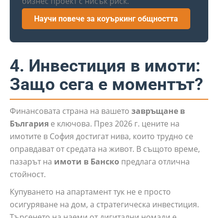
бизнес проект с нисък риск.
Научи повече за коуъркинг общността
4. Инвестиция в имоти:
Защо сега е моментът?
Финансовата страна на вашето
завръщане в
България
е ключова. През 2026 г. цените на
имотите в София достигат нива, които трудно се
оправдават от средата на живот. В същото време,
пазарът на
имоти в Банско
предлага отлична
стойност.
Купуването на апартамент тук не е просто
осигуряване на дом, а стратегическа инвестиция.
Търсенето на наеми от дигитални номади е