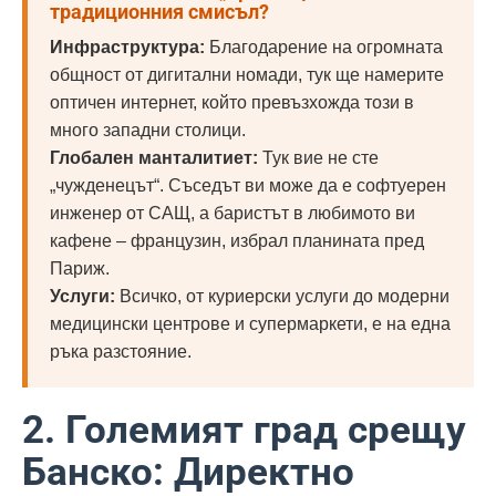
традиционния смисъл?
Инфраструктура:
Благодарение на огромната
общност от дигитални номади, тук ще намерите
оптичен интернет, който превъзхожда този в
много западни столици.
Глобален манталитиет:
Тук вие не сте
„чужденецът“. Съседът ви може да е софтуерен
инженер от САЩ, а баристът в любимото ви
кафене – французин, избрал планината пред
Париж.
Услуги:
Всичко, от куриерски услуги до модерни
медицински центрове и супермаркети, е на една
ръка разстояние.
2. Големият град срещу
Банско: Директно