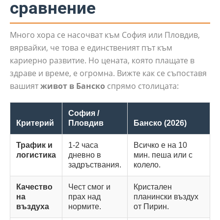
сравнение
Много хора се насочват към София или Пловдив,
вярвайки, че това е единственият път към
кариерно развитие. Но цената, която плащате в
здраве и време, е огромна. Вижте как се съпоставя
вашият
живот в Банско
спрямо столицата:
София /
Критерий
Пловдив
Банско (2026)
Трафик и
1-2 часа
Всичко е на 10
логистика
дневно в
мин. пеша или с
задръствания.
колело.
Качество
Чест смог и
Кристален
на
прах над
планински въздух
въздуха
нормите.
от Пирин.