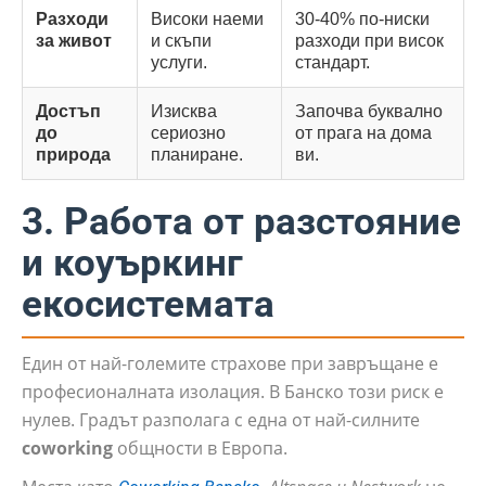
Разходи
Високи наеми
30-40% по-ниски
за живот
и скъпи
разходи при висок
услуги.
стандарт.
Достъп
Изисква
Започва буквално
до
сериозно
от прага на дома
природа
планиране.
ви.
3. Работа от разстояние
и коуъркинг
екосистемата
Един от най-големите страхове при завръщане е
професионалната изолация. В Банско този риск е
нулев. Градът разполага с една от най-силните
coworking
общности в Европа.