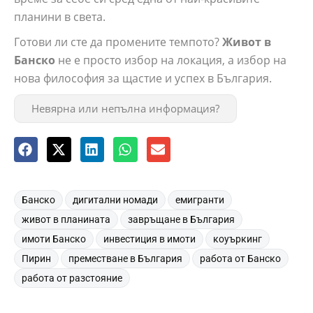
планини в света.
Готови ли сте да промените темпото?
Живот в
Банско
не е просто избор на локация, а избор на
нова философия за щастие и успех в България.
Невярна или непълна информация?
,
,
,
Банско
дигитални номади
емигранти
,
,
живот в планината
завръщане в България
,
,
,
имоти Банско
инвестиция в имоти
коуъркинг
,
,
,
Пирин
преместване в България
работа от Банско
работа от разстояние