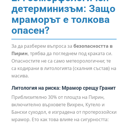
детерминизъм: Защо
мраморът е толкова
опасен?
За да разберем въпроса за
безопасността в
Пирин
, трябва да погледнем под краката си.
Опасностите не са само метеорологични; те
са кодирани в литологията (скалния състав) на
масива.
Литология на риска: Мрамор срещу Гранит
Приблизително 30% от площта на Пирин,
включително върховете Вихрен, Кутело и
Бански суходол, е изградена от протерозойски
мрамор. Ето как това влияе на сигурността: