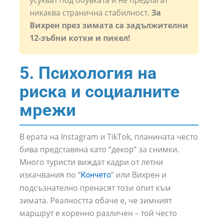
усукват под обувката и не предлагат
никаква странична стабилност.
За
Вихрен през зимата са задължителни
12-зъбни котки и пикел!
5. Психология на
риска и социалните
мрежи
В ерата на Instagram и TikTok, планината често
бива представяна като “декор” за снимки.
Много туристи виждат кадри от летни
изкачвания по “
” или Вихрен и
Кончето
подсъзнателно пренасят този опит към
зимата. Реалността обаче е, че зимният
маршрут е коренно различен – той често