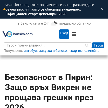
vBansko се подготвя за зимния сезон — разглеждате
×
ранна версия, която се обновява ежедневно.
Зат
Официален старт декември
2026
в Банско сега е 24°
предимно облачно
Вход
Популярно:
автобуси
закуска в банско
лекар
теснолинейка
Безопасност в Пирин:
Защо връх Вихрен не
прощава грешки през
2026