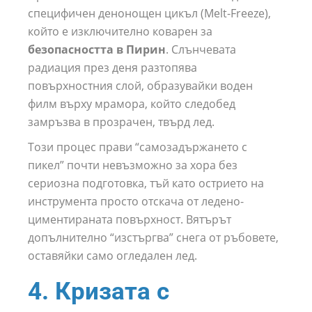
специфичен денонощен цикъл (Melt-Freeze),
който е изключително коварен за
безопасността в Пирин
. Слънчевата
радиация през деня разтопява
повърхностния слой, образувайки воден
филм върху мрамора, който следобед
замръзва в прозрачен, твърд лед.
Този процес прави “самозадържането с
пикел” почти невъзможно за хора без
сериозна подготовка, тъй като острието на
инструмента просто отскача от ледено-
циментираната повърхност. Вятърът
допълнително “изстъргва” снега от ръбовете,
оставяйки само огледален лед.
4. Кризата с