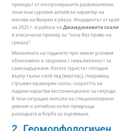
преходът от контролираните развлекателни
зони към суровия алпийски характер на
масива на Вихрен е рязък. Инцидентът от края
на 2025 г. в района на
Джамджиевите скали
е класически пример за “зона без право на
грешка”.
Механиката на падането при зимни условия
обикновено е свързана с невъзможност за
самозадържане. Когато туристът попадне
върху тънък слой лед (верглас), покриващ
стръмен мраморен склон, скоростта на
падане нараства експоненциално за секунди.
В тези ситуации липсата на специализирани
умения и алпийски котки превръща
разходката в борба за оцеляване.
2. Геоморфологичен