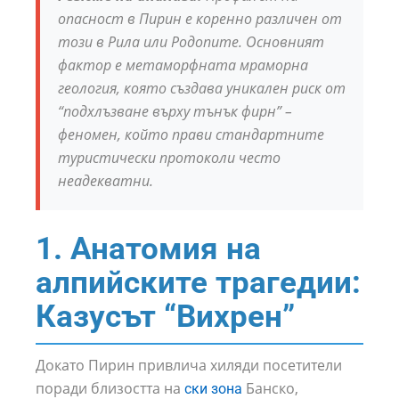
опасност в Пирин е коренно различен от
този в Рила или Родопите. Основният
фактор е метаморфната мраморна
геология, която създава уникален риск от
“подхлъзване върху тънък фирн” –
феномен, който прави стандартните
туристически протоколи често
неадекватни.
1. Анатомия на
алпийските трагедии:
Казусът “Вихрен”
Докато Пирин привлича хиляди посетители
поради близостта на
Банско,
ски зона