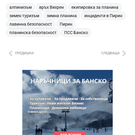
,
,
,
алпинизъм
връх Вихрен
екипировка за планина
,
,
,
зимен туризъм
зимна планина
инциденти в Пирин
,
,
лавинна безопасност
Пирин
,
планинска безопасност
ПСС Банско
ПРЕДИШНА
СЛЕДВАЩА