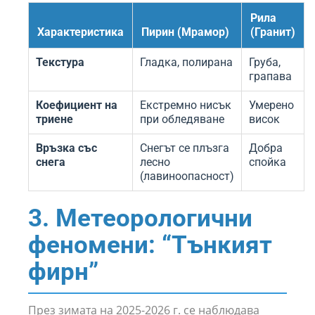
Рила
Характеристика
Пирин (Мрамор)
(Гранит)
Текстура
Гладка, полирана
Груба,
грапава
Коефициент на
Екстремно нисък
Умерено
триене
при обледяване
висок
Връзка със
Снегът се плъзга
Добра
снега
лесно
спойка
(лавиноопасност)
3. Метеорологични
феномени: “Тънкият
фирн”
През зимата на 2025-2026 г. се наблюдава