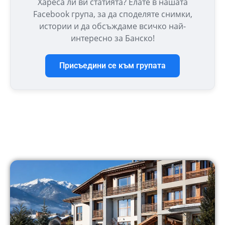
Хареса ли ви статията? Елате в нашата
Facebook група, за да споделяте снимки,
истории и да обсъждаме всичко най-
интересно за Банско!
Присъедини се към групата