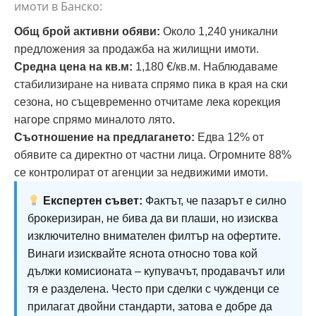
имоти в Банско:
Общ брой активни обяви:
Около 1,240 уникални
предложения за продажба на жилищни имоти.
Средна цена на кв.м:
1,180 €/кв.м. Наблюдаваме
стабилизиране на нивата спрямо пика в края на ски
сезона, но същевременно отчитаме лека корекция
нагоре спрямо миналото лято.
Съотношение на предлагането:
Едва 12% от
обявите са директно от частни лица. Огромните 88%
се контролират от агенции за недвижими имоти.
Експертен съвет:
Фактът, че пазарът е силно
брокеризиран, не бива да ви плаши, но изисква
изключително внимателен филтър на офертите.
Винаги изисквайте яснота относно това кой
дължи комисионата – купувачът, продавачът или
тя е разделена. Често при сделки с чужденци се
прилагат двойни стандарти, затова е добре да