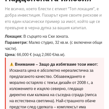
Не всичко, което блести с етикет “Топ локация”, е
добра инвестиция. Пазарът крие своите рискове и
ето един класически пример за имот, който ще се
превърне в черна дупка за вашия капитал.
Локация:
В сърцето на Ски зоната.
Параметри:
Малко студио, 32 кв.м. (с включени общи
части).
Цена:
66,000 € (над 2,060 €/кв.м).
Внимание – Защо да избягваме този имот:
Исканата цена е абсолютно нереалистична за
предлаганото качество. Обзавеждането е
морално остаряло с тежък дизайн от 2008 г., а
изложението е изцяло северно, гледащо
директно към калкана на съседна сграда (липса
на естествена светлина). Най-страшното обаче
предстои след сделката – комплексът има