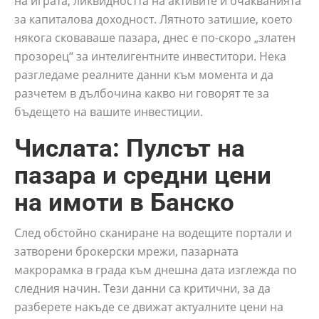
на играта, ликвидността на активите и очакванията
за капиталова доходност. Лятното затишие, което
някога сковаваше пазара, днес е по-скоро „златен
прозорец“ за интелигентните инвеститори. Нека
разгледаме реалните данни към момента и да
разчетем в дълбочина какво ни говорят те за
бъдещето на вашите инвестиции.
Числата: Пулсът на
пазара и средни цени
на имоти в Банско
След обстойно сканиране на водещите портали и
затворени брокерски мрежи, пазарната
макрорамка в града към днешна дата изглежда по
следния начин. Тези данни са критични, за да
разберете накъде се движат актуалните цени на