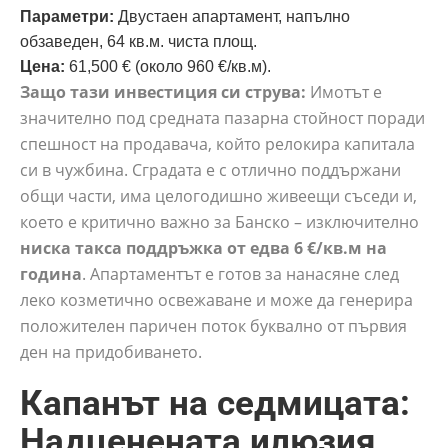
Параметри:
Двустаен апартамент, напълно
обзаведен, 64 кв.м. чиста площ.
Цена:
61,500 € (около 960 €/кв.м).
Защо тази инвестиция си струва:
Имотът е
значително под средната пазарна стойност поради
спешност на продавача, който релокира капитала
си в чужбина. Сградата е с отлично поддържани
общи части, има целогодишно живеещи съседи и,
което е критично важно за Банско – изключително
ниска такса поддръжка от едва 6 €/кв.м на
година
. Апартаментът е готов за нанасяне след
леко козметично освежаване и може да генерира
положителен паричен поток буквално от първия
ден на придобиването.
Капанът на седмицата:
Надценената илюзия