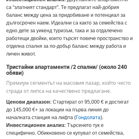
са “златният стандарт”. Те предлагат най-добрия
баланс между цена за придобиване и потенциал за
дългосрочен наем. Идеални са както за семейства с
едно дете за уикенд туризъм, така и за отдалечено
работещи двойки, които търсят повече пространство и
отделна спалня за по-добър баланс между работа и
личен живот.
Тристайни апартаменти /2 спални/ (около 240
обяви)
Премиум сегментът на масовия пазар, който често
страда от липса на качествено предлагане.
Ценови диапазон:
Стартират от 95,000 € и достигат
до 145,000 €+ за локации на първа линия до
Гондолата
началната станция на лифта (
).
Инвестиционен анализ:
Търсенето тук е
специфично. Обикновено се купуват от семейства,