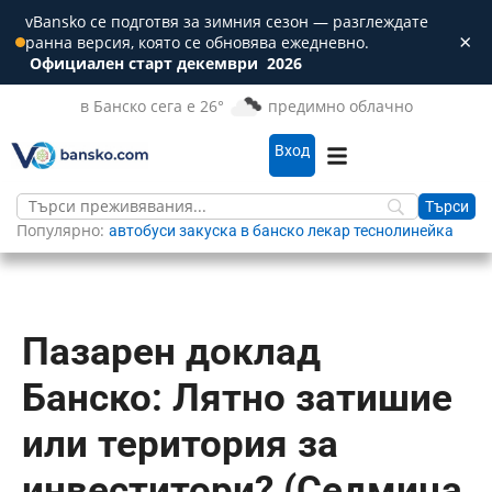
vBansko се подготвя за зимния сезон — разглеждате
×
ранна версия, която се обновява ежедневно.
Зат
Официален старт декември
2026
в Банско сега е 26°
предимно облачно
Вход
Популярно:
автобуси
закуска в банско
лекар
теснолинейка
Пазарен доклад
Банско: Лятно затишие
или територия за
инвеститори? (Седмица