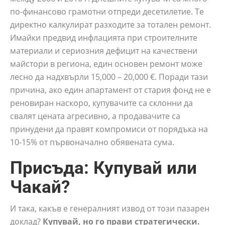
по-финансово грамотни отпреди десетилетие. Те
директно калкулират разходите за тотален ремонт.
Имайки предвид инфлацията при строителните
материали и сериозния дефицит на качествени
майстори в региона, един основен ремонт може
лесно да надхвърли 15,000 – 20,000 €. Поради тази
причина, ако един апартамент от стария фонд не е
реновиран наскоро, купувачите са склонни да
свалят цената агресивно, а продавачите са
принудени да правят компромиси от порядъка на
10-15% от първоначално обявената сума.
Присъда: Купувай или
Чакай?
И така, какъв е генералният извод от този пазарен
доклад?
Купувай, но го прави стратегически.