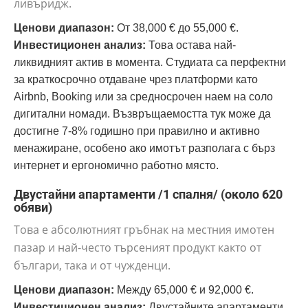
ливъридж.
Ценови диапазон:
От 38,000 € до 55,000 €.
Инвестиционен анализ:
Това остава най-
ликвидният актив в момента. Студиата са перфектни
за краткосрочно отдаване чрез платформи като
Airbnb, Booking или за средносрочен наем на соло
дигитални номади. Възвръщаемостта тук може да
достигне 7-8% годишно при правилно и активно
менажиране, особено ако имотът разполага с бърз
интернет и ергономично работно място.
Двустайни апартаменти /1 спалня/ (около 620
обяви)
Това е абсолютният гръбнак на местния имотен
пазар и най-често търсеният продукт както от
българи, така и от чужденци.
Ценови диапазон:
Между 65,000 € и 92,000 €.
Инвестиционен анализ:
Двустайните апартаменти