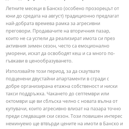
Летните месеци в Банско (особено прозорецът от
юни до средата на август) традиционно предлагат
най-добрата времева рамка за агресивни
преговори. Продавачите на вторичния пазар,
които не са успели да реализират имота си през
активния зимен сезон, често са емоционално
уморени, искат да освободят кеш и са много по-
гъвкави в ценообразуването.
Използвайте този период, за да скаутвате
подценени двустайни апартаменти в сгради с
добре организирана етажна собственост и ниски
такси поддръжка. Чакането до септември или
октомври ще ви сблъска челно с новата вълна от
купувачи, които агресивно влизат на пазара точно
преди следващия ски сезон. Този повишен интерес
неминуемо ще втвърди цените на имоти в Банско и