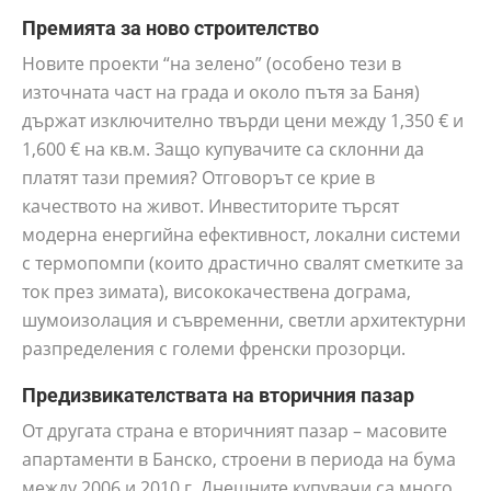
Премията за ново строителство
Новите проекти “на зелено” (особено тези в
източната част на града и около пътя за Баня)
държат изключително твърди цени между 1,350 € и
1,600 € на кв.м. Защо купувачите са склонни да
платят тази премия? Отговорът се крие в
качеството на живот. Инвеститорите търсят
модерна енергийна ефективност, локални системи
с термопомпи (които драстично свалят сметките за
ток през зимата), висококачествена дограма,
шумоизолация и съвременни, светли архитектурни
разпределения с големи френски прозорци.
Предизвикателствата на вторичния пазар
От другата страна е вторичният пазар – масовите
апартаменти в Банско, строени в периода на бума
между 2006 и 2010 г. Днешните купувачи са много