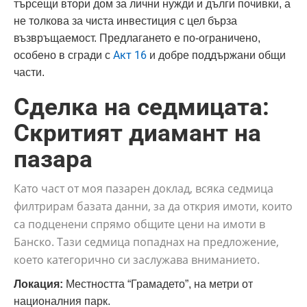
търсещи втори дом за лични нужди и дълги почивки, а
не толкова за чиста инвестиция с цел бърза
възвръщаемост. Предлагането е по-ограничено,
Акт 16
особено в сгради с
и добре поддържани общи
части.
Сделка на седмицата:
Скритият диамант на
пазара
Като част от моя пазарен доклад, всяка седмица
филтрирам базата данни, за да открия имоти, които
са подценени спрямо общите цени на имоти в
Банско. Тази седмица попаднах на предложение,
което категорично си заслужава вниманието.
Локация:
Местността “Грамадето”, на метри от
националния парк.