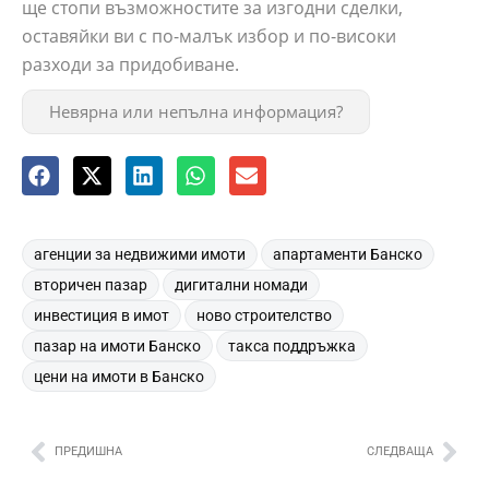
ще стопи възможностите за изгодни сделки,
оставяйки ви с по-малък избор и по-високи
разходи за придобиване.
Невярна или непълна информация?
,
,
агенции за недвижими имоти
апартаменти Банско
,
,
вторичен пазар
дигитални номади
,
,
инвестиция в имот
ново строителство
,
,
пазар на имоти Банско
такса поддръжка
цени на имоти в Банско
ПРЕДИШНА
СЛЕДВАЩА