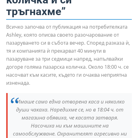
тръгнахме”
Всичко започва от публикация на потребителката
Ashley, която описва своето разочарование от
пазаруването си в събота вечер. Според разказа ѝ,
тя и компанията ѝ прекарват 40 минути в
пазаруване за три седмици напред, напълвайки
догоре голяма пазарска количка. Около 18:00 ч. се
насочват към касите, където ги очаква неприятна
изненада.
“Имаше само една отворена каса и няколко
души чакаха. Наредихме се, но в 18:04 ч. от
магазина обявиха, че касата затваря.
Насочиха ни към машините на
самообслужване. Охранителят агресивно ни