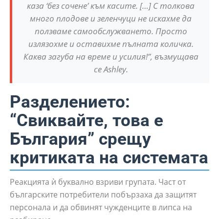
каза ‘без сочене’ към касите. […] С толкова
много плодове и зеленчуци не искахме да
ползваме самообслужването. Просто
излязохме и оставихме пълната количка.
Каква загуба на време и усилия!”, възмущава
се Ashley.
Разделението:
“Свиквайте, това е
България” срещу
критиката на системата
Реакцията ѝ буквално взриви групата. Част от
българските потребители побързаха да защитят
персонала и да обвинят чужденците в липса на