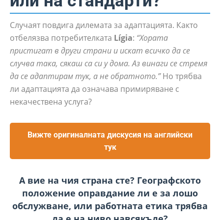
или на стандарти?
Случаят повдига дилемата за адаптацията. Както
отбелязва потребителката
Lígia
:
“Хората
пристигат в други страни и искат всичко да се
случва така, сякаш са си у дома. Аз винаги се стремя
да се адаптирам тук, а не обратното.”
Но трябва
ли адаптацията да означава примиряване с
некачествена услуга?
Вижте оригиналната дискусия на английски
тук
А вие на чия страна сте? Географското
положение оправдание ли е за лошо
обслужване, или работната етика трябва
да е на ниво навсякъде?