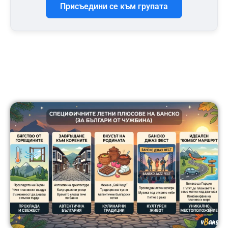
Присъедини се към групата