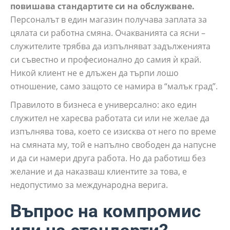
повишава стандартите си на обслужване.
Персоналът в един магазин получава заплата за
цялата си работна смяна. Очакванията са ясни –
служителите трябва да изпълняват задълженията
си съвестно и професионално до самия ѝ край.
Никой клиент не е длъжен да търпи лошо
отношение, само защото се намира в “малък град”.
Правилото в бизнеса е универсално: ако един
служител не харесва работата си или не желае да
изпълнява това, което се изисква от него по време
на смяната му, той е напълно свободен да напусне
и да си намери друга работа. Но да работиш без
желание и да наказваш клиентите за това, е
недопустимо за международна верига.
Въпрос на компромис