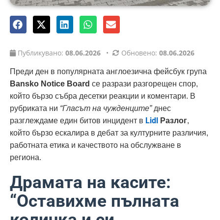
Публикувано:
08.06.2026
•
Обновено:
08.06.2026
Преди ден в популярната англоезична фейсбук група
Bansko Notice Board
се разрази разгорещен спор,
който бързо събра десетки реакции и коментари. В
рубриката ни
“Гласът на чужденците”
днес
Lidl
разглеждаме един битов инцидент в
Разлог
,
който бързо ескалира в дебат за културните различия,
работната етика и качеството на обслужване в
региона.
Драмата на касите:
“Оставихме пълната
количка и си