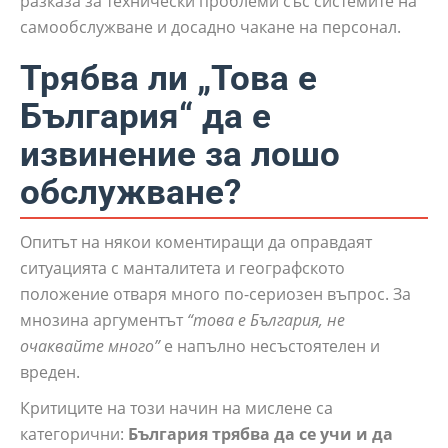
разказа за технически проблеми със системите на
самообслужване и досадно чакане на персонал.
Трябва ли „Това е
България“ да е
извинение за лошо
обслужване?
Опитът на някои коментиращи да оправдаят
ситуацията с манталитета и географското
положение отваря много по-сериозен въпрос. За
мнозина аргументът
“това е България, не
очаквайте много”
е напълно несъстоятелен и
вреден.
Критиците на този начин на мислене са
категорични:
България трябва да се учи и да