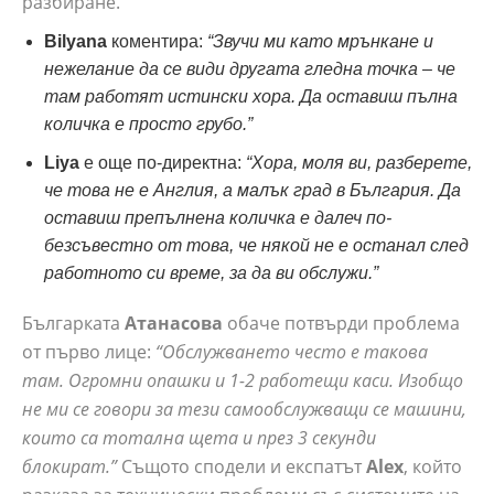
разбиране.
Bilyana
коментира:
“Звучи ми като мрънкане и
нежелание да се види другата гледна точка – че
там работят истински хора. Да оставиш пълна
количка е просто грубо.”
Liya
е още по-директна:
“Хора, моля ви, разберете,
че това не е Англия, а малък град в България. Да
оставиш препълнена количка е далеч по-
безсъвестно от това, че някой не е останал след
работното си време, за да ви обслужи.”
Българката
Атанасова
обаче потвърди проблема
от първо лице:
“Обслужването често е такова
там. Огромни опашки и 1-2 работещи каси. Изобщо
не ми се говори за тези самообслужващи се машини,
които са тотална щета и през 3 секунди
блокират.”
Същото сподели и експатът
Alex
, който