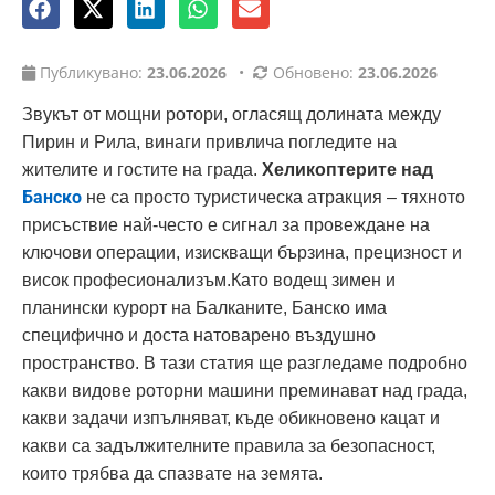
Публикувано:
23.06.2026
•
Обновено:
23.06.2026
Звукът от мощни ротори, огласящ долината между
Пирин и Рила, винаги привлича погледите на
жителите и гостите на града.
Хеликоптерите над
Банско
не са просто туристическа атракция – тяхното
присъствие най-често е сигнал за провеждане на
ключови операции, изискващи бързина, прецизност и
висок професионализъм.Като водещ зимен и
планински курорт на Балканите, Банско има
специфично и доста натоварено въздушно
пространство. В тази статия ще разгледаме подробно
какви видове роторни машини преминават над града,
какви задачи изпълняват, къде обикновено кацат и
какви са задължителните правила за безопасност,
които трябва да спазвате на земята.