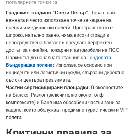
популярните точки са:
Градският стадион “Свети Петър”:
Това е най-
важната и често използвана точка за кацане на
военни и медицински полети. Пространството е
широко, напълно равно, няма високи сгради в
непосредствена близост и предлага перфектен
достъп за линейки, пожарни и автомобили на ПСС.
Гондолата
Паркингът до началната станция на
.
Бъндеришка поляна
:
Използва се основно при
инциденти или логистични нужди, свързани директно
със ски центъра през зимата.
Частни сертифицирани площадки:
В околностите
на Банско, Разлог (включително около голф
комплексите) и Баня има обособени частни зони за
кацане, които обслужват предимно туристически и VIP
полети.
Критични правила за