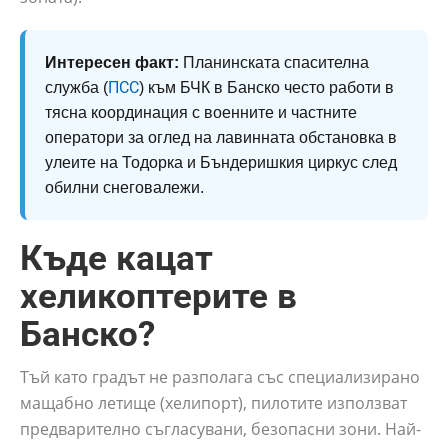
Интересен факт:
Планинската спасителна
ПСС
служба (
) към БЧК в Банско често работи в
тясна координация с военните и частните
оператори за оглед на лавинната обстановка в
улеите на Тодорка и Бъндеришкия циркус след
обилни снеговалежи.
Къде кацат
хеликоптерите в
Банско?
Тъй като градът не разполага със специализирано
мащабно летище (хелипорт), пилотите използват
предварително съгласувани, безопасни зони. Най-