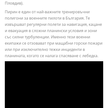
Пловдив).
Пирин е един от най-важните тренировъчни
полигони за военните пилоти в България. Те
извършват регулярни полети за навигация, кацане
и евакуация в сложни планински условия и зони
със силни турбуленции. Именно тези военни
екипажи се отзовават при мащабни горски пожари
или при изключително тежки инциденти в
планината, когато се налага спасяване с лебедка.