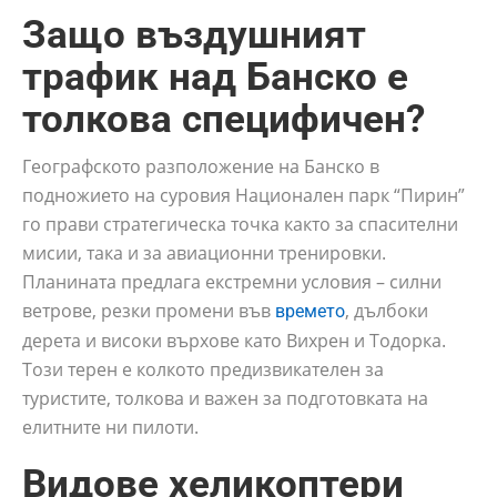
Защо въздушният
трафик над Банско е
толкова специфичен?
Географското разположение на Банско в
подножието на суровия Национален парк “Пирин”
го прави стратегическа точка както за спасителни
мисии, така и за авиационни тренировки.
Планината предлага екстремни условия – силни
ветрове, резки промени във
, дълбоки
времето
дерета и високи върхове като Вихрен и Тодорка.
Този терен е колкото предизвикателен за
туристите, толкова и важен за подготовката на
елитните ни пилоти.
Видове хеликоптери