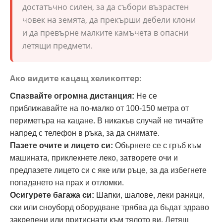
достатъчно силен, за да събори възрастен
човек на земята, да прекърши дебели клони
и да превърне малките камъчета в опасни
летящи предмети.
Ако видите кацащ хеликоптер:
Спазвайте огромна дистанция:
Не се
приближавайте на по-малко от 100-150 метра от
периметъра на кацане. В никакъв случай не тичайте
напред с телефон в ръка, за да снимате.
Пазете очите и лицето си:
Обърнете се с гръб към
машината, приклекнете леко, затворете очи и
предпазете лицето си с яке или ръце, за да избегнете
попадането на прах и отломки.
Осигурете багажа си:
Шапки, шалове, леки раници,
ски или сноуборд оборудване трябва да бъдат здраво
закрепени или притиснати към тялото ви. Летящ