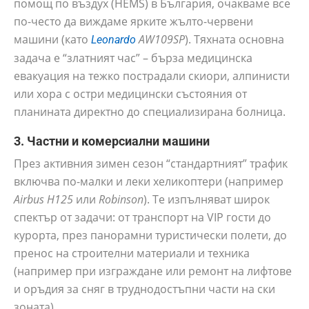
помощ по въздух (HEMS) в България, очакваме все
по-често да виждаме ярките жълто-червени
машини (като
AW109SP
). Тяхната основна
Leonardo
задача е “златният час” – бърза медицинска
евакуация на тежко пострадали скиори, алпинисти
или хора с остри медицински състояния от
планината директно до специализирана болница.
3. Частни и комерсиални машини
През активния зимен сезон “стандартният” трафик
включва по-малки и леки хеликоптери (например
Airbus H125
или
Robinson
). Те изпълняват широк
спектър от задачи: от транспорт на VIP гости до
курорта, през панорамни туристически полети, до
пренос на строителни материали и техника
(например при изграждане или ремонт на лифтове
и оръдия за сняг в труднодостъпни части на ски
зоната).