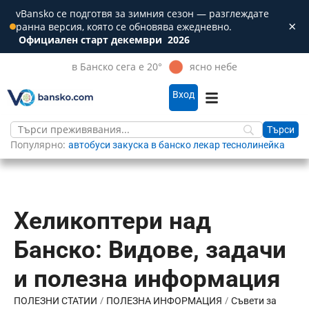
vBansko се подготвя за зимния сезон — разглеждате
×
ранна версия, която се обновява ежедневно.
Зат
Официален старт декември
2026
в Банско сега е 20°
ясно небе
Вход
Популярно:
автобуси
закуска в банско
лекар
теснолинейка
Хеликоптери над
Банско: Видове, задачи
и полезна информация
/
/
ПОЛЕЗНИ СТАТИИ
ПОЛЕЗНА ИНФОРМАЦИЯ
Съвети за