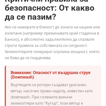
безопасност: От какво
да се пазим?
Ако се намирате в близост до зоната на кацане или
излитане (например преминавате край стадиона в
Банско), е абсолютно задължително да спазвате
строги правила за собствената си сигурност.
Хеликоптерите генерират огромна мощност, която
не бива да се подценява.
Внимание: Опасност от въздушна струя
(Downwash)
Въртящите се ротори създават ураганен
вятър, насочен право надолу, известен като
downwash. При големите военни
хеликоптери като “Кугър”, този вятър е