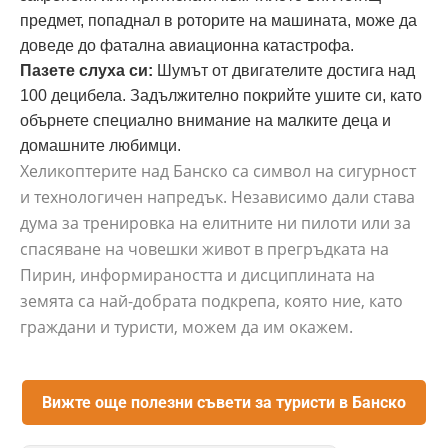
предмет, попаднал в роторите на машината, може да
доведе до фатална авиационна катастрофа.
Пазете слуха си:
Шумът от двигателите достига над
100 децибела. Задължително покрийте ушите си, като
обърнете специално внимание на малките деца и
домашните любимци.
Хеликоптерите над Банско са символ на сигурност
и технологичен напредък. Независимо дали става
дума за тренировка на елитните ни пилоти или за
спасяване на човешки живот в прегръдката на
Пирин, информираността и дисциплината на
земята са най-добрата подкрепа, която ние, като
граждани и туристи, можем да им окажем.
Вижте още полезни съвети за туристи в Банско