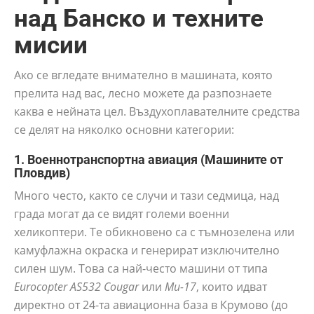
над Банско и техните
мисии
Ако се вгледате внимателно в машината, която
прелита над вас, лесно можете да разпознаете
каква е нейната цел. Въздухоплавателните средства
се делят на няколко основни категории:
1. Военнотранспортна авиация (Машините от
Пловдив)
Много често, както се случи и тази седмица, над
града могат да се видят големи военни
хеликоптери. Те обикновено са с тъмнозелена или
камуфлажна окраска и генерират изключително
силен шум. Това са най-често машини от типа
Eurocopter AS532 Cougar
или
Ми-17
, които идват
директно от 24-та авиационна база в Крумово (до