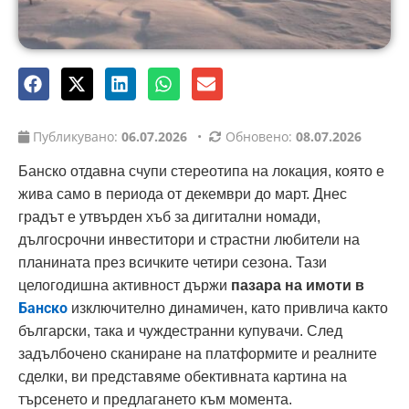
Публикувано:
06.07.2026
•
Обновено:
08.07.2026
Банско отдавна счупи стереотипа на локация, която е
жива само в периода от декември до март. Днес
градът е утвърден хъб за дигитални номади,
дългосрочни инвеститори и страстни любители на
планината през всичките четири сезона. Тази
целогодишна активност държи
пазара на имоти в
Банско
изключително динамичен, като привлича както
български, така и чуждестранни купувачи. След
задълбочено сканиране на платформите и реалните
сделки, ви представяме обективната картина на
търсенето и предлагането към момента.