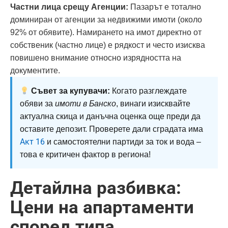
Частни лица срещу Агенции:
Пазарът е тотално
доминиран от агенции за недвижими имоти (около
92% от обявите). Намирането на имот директно от
собственик (частно лице) е рядкост и често изисква
повишено внимание относно изрядността на
документите.
Съвет за купувачи:
Когато разглеждате
обяви за
имоти в Банско
, винаги изисквайте
актуална скица и данъчна оценка още преди да
оставите депозит. Проверете дали сградата има
Акт 16
и самостоятелни партиди за ток и вода –
това е критичен фактор в региона!
Детайлна разбивка:
Цени на апартаменти
според типа