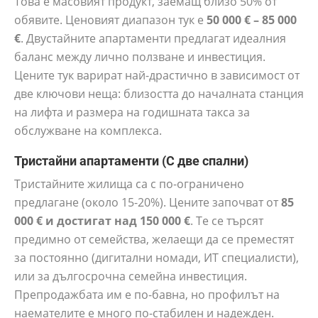
Това е масовият продукт, заемащ близо 50% от
обявите. Ценовият диапазон тук е
50 000 € – 85 000
€
. Двустайните апартаменти предлагат идеалния
баланс между лично ползване и инвестиция.
Цените тук варират най-драстично в зависимост от
две ключови неща: близостта до началната станция
на лифта и размера на годишната такса за
обслужване на комплекса.
Тристайни апартаменти (С две спални)
Тристайните жилища са с по-ограничено
предлагане (около 15-20%). Цените започват от
85
000 € и достигат над 150 000 €
. Те се търсят
предимно от семейства, желаещи да се преместят
за постоянно (дигитални номади, ИТ специалисти),
или за дългосрочна семейна инвестиция.
Препродажбата им е по-бавна, но профилът на
наемателите е много по-стабилен и надежден.