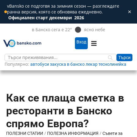
vBansko се подготвя за зимния сезон — разглеждате
×
ранна версия, която се обновява ежедневно.
Зат
Официален старт декември
2026
в Банско сега е 22°
ясно небе
Вход
Популярно:
автобуси
закуска в банско
лекар
теснолинейка
Как се плаща сметка в
ресторанти в Банско
спрямо Европа?
/
/
ПОЛЕЗНИ СТАТИИ
ПОЛЕЗНА ИНФОРМАЦИЯ
Съвети за