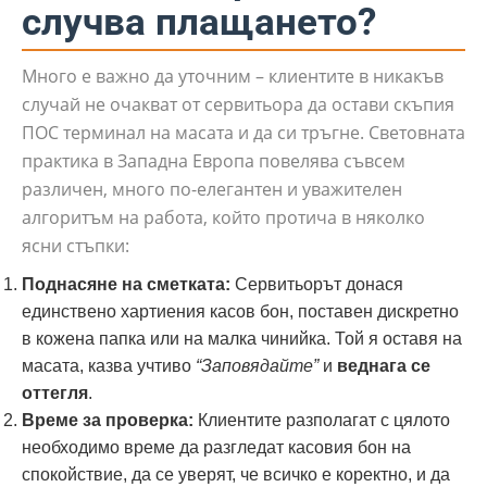
случва плащането?
Много е важно да уточним – клиентите в никакъв
случай не очакват от сервитьора да остави скъпия
ПОС терминал на масата и да си тръгне. Световната
практика в Западна Европа повелява съвсем
различен, много по-елегантен и уважителен
алгоритъм на работа, който протича в няколко
ясни стъпки:
Поднасяне на сметката:
Сервитьорът донася
единствено хартиения касов бон, поставен дискретно
в кожена папка или на малка чинийка. Той я оставя на
масата, казва учтиво
“Заповядайте”
и
веднага се
оттегля
.
Време за проверка:
Клиентите разполагат с цялото
необходимо време да разгледат касовия бон на
спокойствие, да се уверят, че всичко е коректно, и да