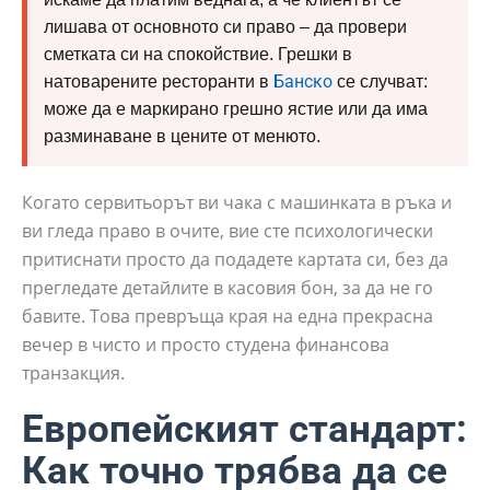
лишава от основното си право – да провери
сметката си на спокойствие. Грешки в
Банско
натоварените ресторанти в
се случват:
може да е маркирано грешно ястие или да има
разминаване в цените от менюто.
Когато сервитьорът ви чака с машинката в ръка и
ви гледа право в очите, вие сте психологически
притиснати просто да подадете картата си, без да
прегледате детайлите в касовия бон, за да не го
бавите. Това превръща края на една прекрасна
вечер в чисто и просто студена финансова
транзакция.
Европейският стандарт:
Как точно трябва да се