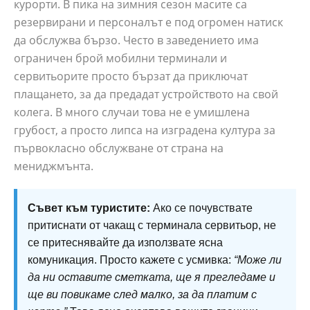
курорти. В пика на зимния сезон масите са
резервирани и персоналът е под огромен натиск
да обслужва бързо. Често в заведението има
ограничен брой мобилни терминали и
сервитьорите просто бързат да приключат
плащането, за да предадат устройството на свой
колега. В много случаи това не е умишлена
грубост, а просто липса на изградена култура за
първокласно обслужване от страна на
мениджмънта.
Съвет към туристите:
Ако се почувствате
притиснати от чакащ с терминала сервитьор, не
се притеснявайте да използвате ясна
комуникация. Просто кажете с усмивка:
“Може ли
да ни оставите сметката, ще я прегледаме и
ще ви повикаме след малко, за да платим с