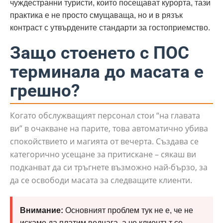
чуждестранни туристи, които посещават курорта, тази
практика е не просто смущаваща, но и в рязък
контраст с утвърдените стандарти за гостоприемство.
Защо стоенето с ПОС
терминала до масата е
грешно?
Когато обслужващият персонал стои “на главата
ви” в очакване на парите, това автоматично убива
спокойствието и магията от вечерта. Създава се
категорично усещане за притискане – сякаш ви
подканват да си тръгнете възможно най-бързо, за
да се освободи масата за следващите клиенти.
Внимание:
Основният проблем тук не е, че не
искаме да платим веднага, а че клиентът се