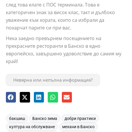
след това елате с ПОС терминала. Това е
категоричен знак за висок клас, такт и дълбоко
уважение към хората, които са избрали да
похарчат парите си при вас.
Нека заедно превърнем посещението на
прекрасните ресторанти в Банско в едно
европейско, завършено удоволствие до самия му
край!
Невярна или непълна информация?
,
,
,
бакшиш
Банско зима
добри практики
,
,
култура на обслужване
механи в Банско