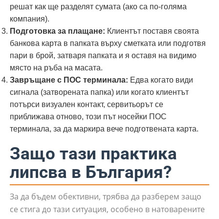
решат как ще разделят сумата (ако са по-голяма
компания).
Подготовка за плащане:
Клиентът поставя своята
банкова карта в папката върху сметката или подготвя
пари в брой, затваря папката и я оставя на видимо
място на ръба на масата.
Завръщане с ПОС терминала:
Едва когато види
сигнала (затворената папка) или когато клиентът
потърси визуален контакт, сервитьорът се
приближава отново, този път носейки ПОС
терминала, за да маркира вече подготвената карта.
Защо тази практика
липсва в България?
За да бъдем обективни, трябва да разберем защо
се стига до тази ситуация, особено в натоварените