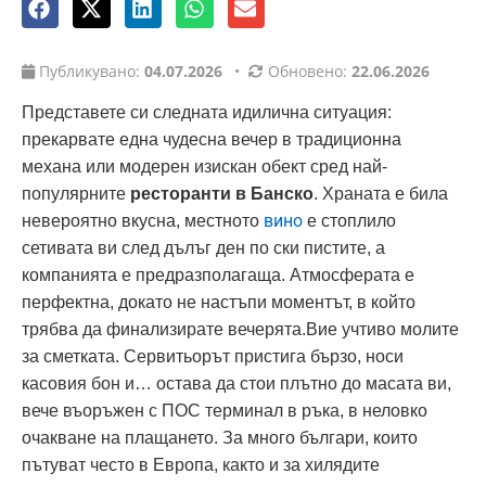
Публикувано:
04.07.2026
•
Обновено:
22.06.2026
Представете си следната идилична ситуация:
прекарвате една чудесна вечер в традиционна
механа или модерен изискан обект сред най-
популярните
ресторанти в Банско
. Храната е била
вино
невероятно вкусна, местното
е стоплило
сетивата ви след дълъг ден по ски пистите, а
компанията е предразполагаща. Атмосферата е
перфектна, докато не настъпи моментът, в който
трябва да финализирате вечерята.Вие учтиво молите
за сметката. Сервитьорът пристига бързо, носи
касовия бон и… остава да стои плътно до масата ви,
вече въоръжен с ПОС терминал в ръка, в неловко
очакване на плащането. За много българи, които
пътуват често в Европа, както и за хилядите