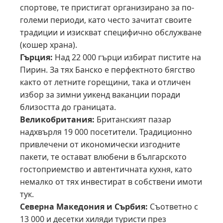
спортове, те пристигат организирано за по-
големи периоди, като често зачитат своите
традиции и изискват специфично обслужване
(кошер храна).
Гърция:
Над 22 000 гърци избират пистите на
Пирин. За тях Банско е перфектното бягство
както от летните горещини, така и отличен
избор за зимни уикенд ваканции поради
близостта до границата.
Великобритания:
Британският пазар
надхвърля 19 000 посетители. Традиционно
привлечени от икономически изгодните
пакети, те остават влюбени в българското
гостоприемство и автентичната кухня, като
немалко от тях инвестират в собствени имоти
тук.
Северна Македония и Сърбия:
Съответно с
13 000 и десетки хиляди туристи през