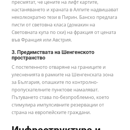
пресмятат, че цените на лифт картите,
настаняването и храната в Алпите надвишават
неколкократно тези в Пирин. Банско предлага
писти от световна класа (домакин на
Световната купа по ски) на фракция от цената
във Франция или Австрия.
3. Предимствата на Шенгенското
пространство
С постепенното отваряне на границите и
улесненията в рамките на Шенгенската зона
за България, опашките по контролно-
пропускателните пунктове намаляват.
Пътуването става по-безпроблемно, което
стимулира импулсивните резервации от
страна на европейските граждани.