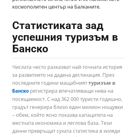
космополитен център на Балканите.
Статистиката зад
успешния туризъм в
Банско
Числата често разказват най-точната история
за развитието на дадена дестинация. През
последните години мащабният
туризъм в
регистрира впечатляващи нива на
Банско
посещаемост. С над 362 000 туристи годишно,
градът генерира близо един милион нощувки
– обем, който ясно показва капацитета на
местната икономика и леглова база. Тези
данни превръщат сухата статистика в хиляди