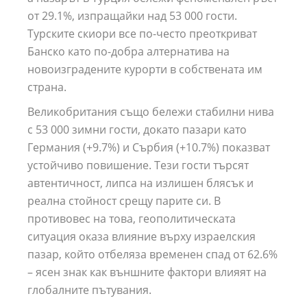
от 29.1%, изпращайки над 53 000 гости.
Турските скиори все по-често преоткриват
Банско като по-добра алтернатива на
новоизградените курорти в собствената им
страна.
Великобритания също бележи стабилни нива
с 53 000 зимни гости, докато пазари като
Германия (+9.7%) и Сърбия (+10.7%) показват
устойчиво повишение. Тези гости търсят
автентичност, липса на излишен блясък и
реална стойност срещу парите си. В
противовес на това, геополитическата
ситуация оказа влияние върху израелския
пазар, който отбеляза временен спад от 62.6%
– ясен знак как външните фактори влияят на
глобалните пътувания.