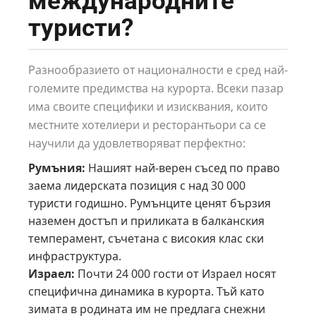
международните
туристи?
Разнообразието от националности е сред най-
големите предимства на курорта. Всеки пазар
има своите специфики и изисквания, които
местните хотелиери и ресторантьори са се
научили да удовлетворяват перфектно:
Румъния:
Нашият най-верен съсед по право
заема лидерската позиция с над 30 000
туристи годишно. Румънците ценят бързия
наземен достъп и приликата в балканския
темперамент, съчетана с високия клас ски
инфраструктура.
Израел:
Почти 24 000 гости от Израел носят
специфична динамика в курорта. Тъй като
зимата в родината им не предлага снежни