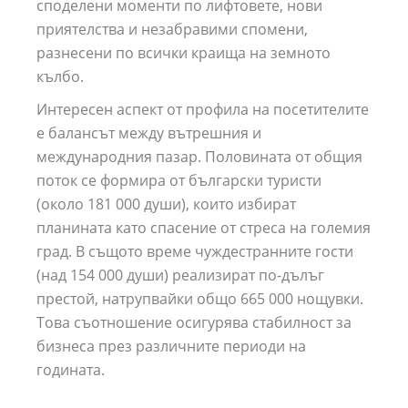
споделени моменти по лифтовете, нови
приятелства и незабравими спомени,
разнесени по всички краища на земното
кълбо.
Интересен аспект от профила на посетителите
е балансът между вътрешния и
международния пазар. Половината от общия
поток се формира от български туристи
(около 181 000 души), които избират
планината като спасение от стреса на големия
град. В същото време чуждестранните гости
(над 154 000 души) реализират по-дълъг
престой, натрупвайки общо 665 000 нощувки.
Това съотношение осигурява стабилност за
бизнеса през различните периоди на
годината.