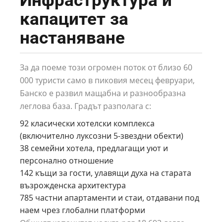
Инфраструктура и
капацитет за
настаняване
За да поеме този огромен поток от близо 60
000 туристи само в пиковия месец февруари,
Банско е развил мащабна и разнообразна
леглова база. Градът разполага с:
92 класически хотелски комплекса
(включително луксозни 5-звездни обекти)
38 семейни хотела, предлагащи уют и
персонално отношение
142 къщи за гости, улавящи духа на старата
възрожденска архитектура
785 частни апартаменти и стаи, отдавани под
наем чрез глобални платформи