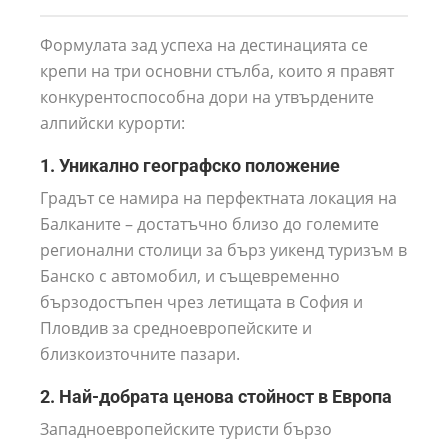
Формулата зад успеха на дестинацията се
крепи на три основни стълба, които я правят
конкурентоспособна дори на утвърдените
алпийски курорти:
1. Уникално географско положение
Градът се намира на перфектната локация на
Балканите – достатъчно близо до големите
регионални столици за бърз уикенд туризъм в
Банско с автомобил, и същевременно
бързодостъпен чрез летищата в София и
Пловдив за средноевропейските и
близкоизточните пазари.
2. Най-добрата ценова стойност в Европа
Западноевропейските туристи бързо