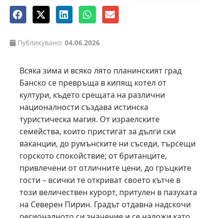
Публикувано:
04.06.2026
Всяка зима и всяко лято планинският град
Банско се превръща в кипящ котел от
култури, където срещата на различни
националности създава истинска
туристическа магия. От израелските
семейства, които пристигат за дълги ски
ваканции, до румънските ни съседи, търсещи
горското спокойствие; от британците,
привлечени от отличните цени, до гръцките
гости – всички те откриват своето кътче в
този величествен курорт, притулен в пазухата
на Северен Пирин. Градът отдавна надскочи
регионалното си значение и се наложи като