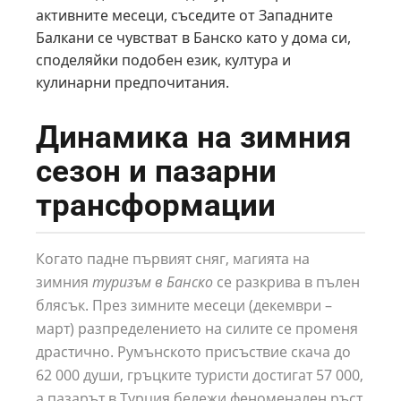
активните месеци, съседите от Западните
Балкани се чувстват в Банско като у дома си,
споделяйки подобен език, култура и
кулинарни предпочитания.
Динамика на зимния
сезон и пазарни
трансформации
Когато падне първият сняг, магията на
зимния
туризъм в Банско
се разкрива в пълен
блясък. През зимните месеци (декември –
март) разпределението на силите се променя
драстично. Румънското присъствие скача до
62 000 души, гръцките туристи достигат 57 000,
а пазарът в Турция бележи феноменален ръст