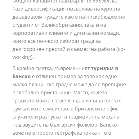
Общият капацитет надхвърля 18 693 легла.
Тази диверсификация позволява на курорта
да задоволи нуждите както на нискобюджетни
студенти от Великобритания, така и на
корпоративни клиенти и дигитални номади,
които все по-често избират града за
дългосрочен престой и съвместна работа (co-
working).
В крайна сметка, съвременният
туризъм в
Банско
е отличен пример за това как едно
малко планинско градче може да се превърне
в глобално пристанище. Място, където
гръцката майка споделя една и съща писта с
румънското семейство, а британските офис
служители разпускат в традиционна механа
под звуците на български фолклор. Банско
вече не е просто географска точка – то е