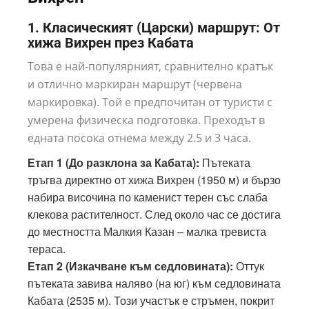
1. Класическият (Царски) маршрут: От
хижа Вихрен през Кабата
Това е най-популярният, сравнително кратък
и отлично маркиран маршрут (червена
маркировка). Той е предпочитан от туристи с
умерена физическа подготовка. Преходът в
едната посока отнема между 2.5 и 3 часа.
Етап 1 (До разклона за Кабата):
Пътеката
тръгва директно от хижа Вихрен (1950 м) и бързо
набира височина по каменист терен със слаба
клекова растителност. След около час се достига
до местността Малкия Казан – малка тревиста
тераса.
Етап 2 (Изкачване към седловината):
Оттук
пътеката завива наляво (на юг) към седловината
Кабата (2535 м). Този участък е стръмен, покрит