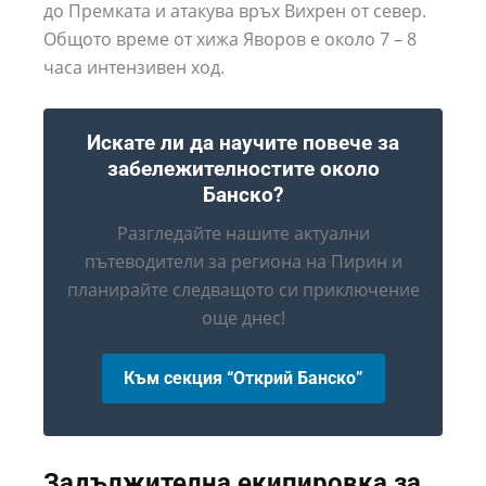
до Премката и атакува връх Вихрен от север.
Общото време от хижа Яворов е около 7 – 8
часа интензивен ход.
Искате ли да научите повече за
забележителностите около
Банско?
Разгледайте нашите актуални
пътеводители за региона на Пирин и
планирайте следващото си приключение
още днес!
Към секция “Открий Банско”
Задължителна екипировка за