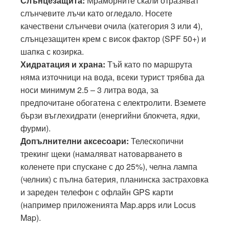
Слънцезащита:
Мраморните скали отразяват
слънчевите лъчи като огледало. Носете
качествени слънчеви очила (категория 3 или 4),
слънцезащитен крем с висок фактор (SPF 50+) и
шапка с козирка.
Хидратация и храна:
Тъй като по маршрута
няма източници на вода, всеки турист трябва да
носи минимум 2.5 – 3 литра вода, за
предпочитане обогатена с електролити. Вземете
бързи въглехидрати (енергийни блокчета, ядки,
фурми).
Допълнителни аксесоари:
Телескопични
трекинг щеки (намаляват натоварването в
коленете при спускане с до 25%), челна лампа
(челник) с пълна батерия, планинска застраховка
и зареден телефон с офлайн GPS карти
(например приложенията Map.apps или Locus
Map).