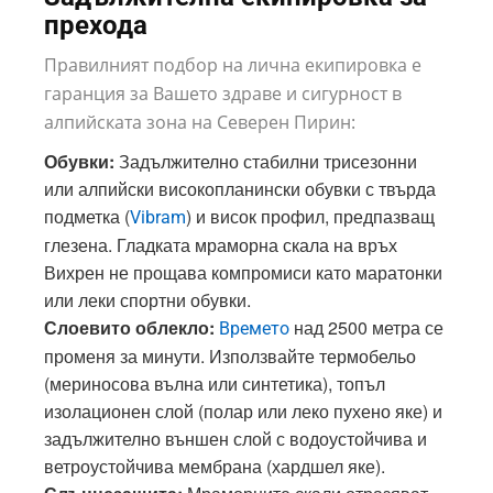
прехода
Правилният подбор на лична екипировка е
гаранция за Вашето здраве и сигурност в
алпийската зона на Северен Пирин:
Обувки:
Задължително стабилни трисезонни
или алпийски високопланински обувки с твърда
подметка (
) и висок профил, предпазващ
Vibram
глезена. Гладката мраморна скала на връх
Вихрен не прощава компромиси като маратонки
или леки спортни обувки.
Слоевито облекло:
над 2500 метра се
Времето
променя за минути. Използвайте термобельо
(мериносова вълна или синтетика), топъл
изолационен слой (полар или леко пухено яке) и
задължително външен слой с водоустойчива и
ветроустойчива мембрана (хардшел яке).