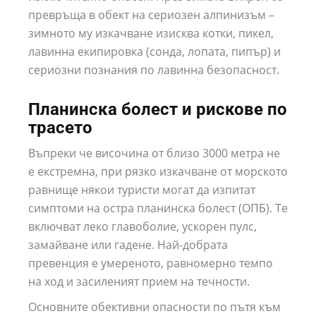
превръща в обект на сериозен алпинизъм –
зимното му изкачване изисква котки, пикел,
лавинна екипировка (сонда, лопата, пипър) и
сериозни познания по лавинна безопасност.
Планинска болест и рискове по
трасето
Въпреки че височина от близо 3000 метра не
е екстремна, при рязко изкачване от морското
равнище някои туристи могат да изпитат
симптоми на остра планинска болест (ОПБ). Те
включват леко главоболие, ускорен пулс,
замайване или гадене. Най-добрата
превенция е умереното, равномерно темпо
на ход и засиленият прием на течности.
Основните обективни опасности по пътя към