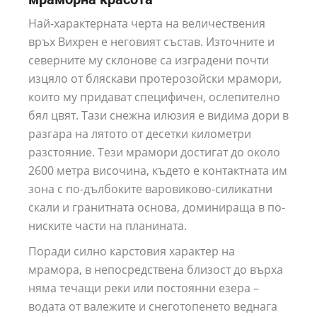
Най-характерната черта на величествения
връх Вихрен е неговият състав. Източните и
северните му склонове са изградени почти
изцяло от бляскави протерозойски мрамори,
които му придават специфичен, ослепително
бял цвят. Тази снежна илюзия е видима дори в
разгара на лятото от десетки километри
разстояние. Тези мрамори достигат до около
2600 метра височина, където е контактната им
зона с по-дълбоките варовиково-силикатни
скали и гранитната основа, доминираща в по-
ниските части на планината.
Поради силно карстовия характер на
мрамора, в непосредствена близост до върха
няма течащи реки или постоянни езера –
водата от валежите и снеготопенето веднага