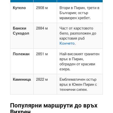
Кутело
2908 м
Втори в Пирин, трети в
България; остър
мраморен хребет.
Бански
2884 м
Част от карстовото
Суходол
било, разположен до
карстовия ръб
.
Кончето
Полежан
2851 м
Най-високият гранитен
връх в Пирин,
обграден от красиви
езера.
Каменица
2822 м
Емблематичен остър
връх в Южен Пирин с
технични сипеи.
Популярни маршрути до връх
Вихрен