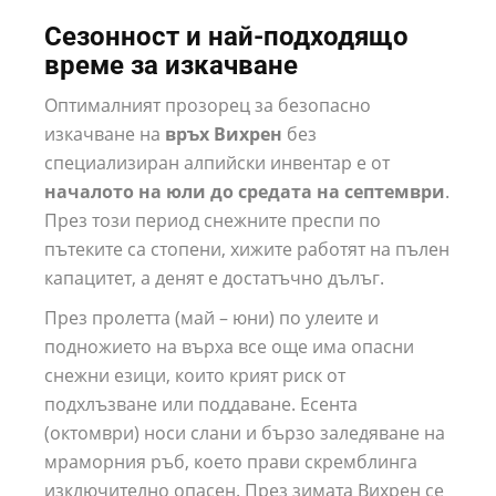
Сезонност и най-подходящо
време за изкачване
Оптималният прозорец за безопасно
изкачване на
връх Вихрен
без
специализиран алпийски инвентар е от
началото на юли до средата на септември
.
През този период снежните преспи по
пътеките са стопени, хижите работят на пълен
капацитет, а денят е достатъчно дълъг.
През пролетта (май – юни) по улеите и
подножието на върха все още има опасни
снежни езици, които крият риск от
подхлъзване или поддаване. Есента
(октомври) носи слани и бързо заледяване на
мраморния ръб, което прави скремблинга
изключително опасен. През зимата Вихрен се