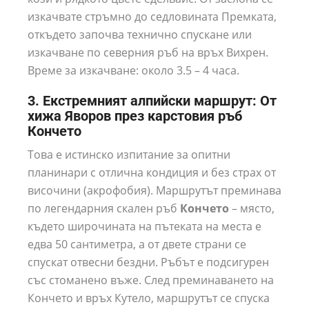
изкачвате стръмно до седловината Премката,
откъдето започва технично спускане или
изкачване по северния ръб на връх Вихрен.
Време за изкачване: около 3.5 – 4 часа.
3. Екстремният алпийски маршрут: От
хижа Яворов през карстовия ръб
Кончето
Това е истинско изпитание за опитни
планинари с отлична кондиция и без страх от
височини (акрофобия). Маршрутът преминава
по легендарния скален ръб
Кончето
– място,
където широчината на пътеката на места е
едва 50 сантиметра, а от двете страни се
спускат отвесни бездни. Ръбът е подсигурен
със стоманено въже. След преминаването на
Кончето и връх Кутело, маршрутът се спуска