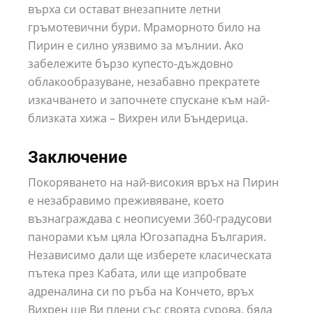
върха си остават внезапните летни
гръмотевични бури. Мраморното било на
Пирин е силно уязвимо за мълнии. Ако
забележите бързо купесто-дъждовно
облакообразуване, незабавно прекратете
изкачването и започнете спускане към най-
близката хижа – Вихрен или Бъндерица.
Заключение
Покоряването на най-високия връх на Пирин
е незабравимо преживяване, което
възнаграждава с неописуеми 360-градусови
панорами към цяла Югозападна България.
Независимо дали ще изберете класическата
пътека през Кабата, или ще изпробвате
адреналина си по ръба на Кончето, връх
Вихрен ще Ви плени със своята сурова, бяла