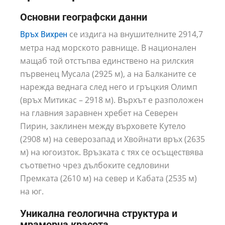
Основни географски данни
се издига на внушителните 2914,7
Връх Вихрен
метра над морското равнище. В национален
мащаб той отстъпва единствено на рилския
първенец Мусала (2925 м), а на Балканите се
нарежда веднага след него и гръцкия Олимп
(връх Митикас – 2918 м). Върхът е разположен
на главния заравнен хребет на Северен
Пирин, заклинен между върховете Кутело
(2908 м) на северозапад и Хвойнати връх (2635
м) на югоизток. Връзката с тях се осъществява
съответно чрез дълбоките седловини
Премката (2610 м) на север и Кабата (2535 м)
на юг.
Уникална геологична структура и
мраморна красота