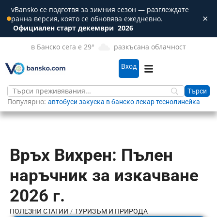
vBansko се подготвя за зимния сезон — разглеждате
×
ранна версия, която се обновява ежедневно.
Зат
Официален старт декември
2026
в Банско сега е 29°
разкъсана облачност
Вход
Популярно:
автобуси
закуска в банско
лекар
теснолинейка
Връх Вихрен: Пълен
наръчник за изкачване
2026 г.
/
ПОЛЕЗНИ СТАТИИ
ТУРИЗЪМ И ПРИРОДА