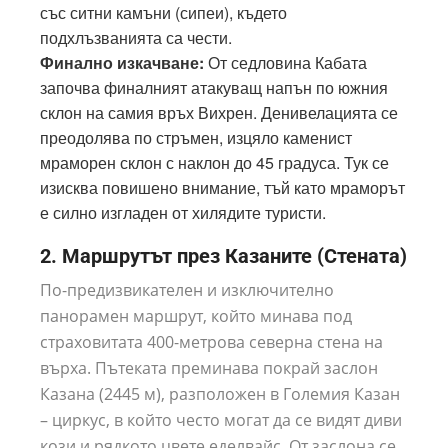
със ситни камъни (сипеи), където
подхлъзванията са чести.
Финално изкачване:
От седловина Кабата
започва финалният атакуващ напън по южния
склон на самия връх Вихрен. Денивелацията се
преодолява по стръмен, изцяло каменист
мраморен склон с наклон до 45 градуса. Тук се
изисква повишено внимание, тъй като мраморът
е силно изгладен от хилядите туристи.
2. Маршрутът през Казаните (Стената)
По-предизвикателен и изключително
панорамен маршрут, който минава под
страховитата 400-метрова северна стена на
върха. Пътеката преминава покрай заслон
Казана (2445 м), разположен в Големия Казан
– циркус, в който често могат да се видят диви
кози и рядкото цвете еделвайс. От заслона се