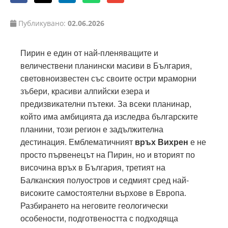
Публикувано:
02.06.2026
Пирин е един от най-пленяващите и
величествени планински масиви в България,
световноизвестен със своите остри мраморни
зъбери, красиви алпийски езера и
предизвикателни пътеки. За всеки планинар,
който има амбицията да изследва българските
планини, този регион е задължителна
дестинация. Емблематичният
връх Вихрен
е не
просто първенецът на Пирин, но и вторият по
височина връх в България, третият на
Балканския полуостров и седмият сред най-
високите самостоятелни върхове в Европа.
Разбирането на неговите геологически
особености, подготвеността с подходяща