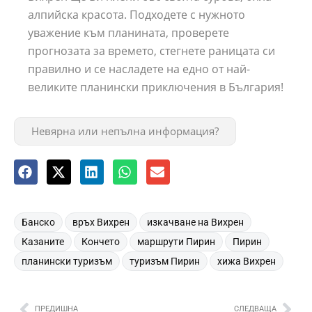
алпийска красота. Подходете с нужното
уважение към планината, проверете
прогнозата за времето, стегнете раницата си
правилно и се насладете на едно от най-
великите планински приключения в България!
Невярна или непълна информация?
,
,
,
Банско
връх Вихрен
изкачване на Вихрен
,
,
,
,
Казаните
Кончето
маршрути Пирин
Пирин
,
,
планински туризъм
туризъм Пирин
хижа Вихрен
ПРЕДИШНА
СЛЕДВАЩА