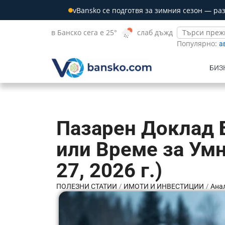
vBansko се подготвя за зимния сезон — ра
в Банско сега е 25°
слаб дъжд
Популярно:
а
БИЗ
Пазарен Доклад 
или Време за Ум
27, 2026 г.)
/
/
ПОЛЕЗНИ СТАТИИ
ИМОТИ И ИНВЕСТИЦИИ
Анал