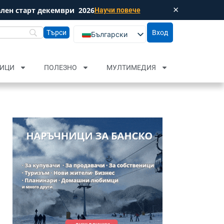
×
лен старт декември
2026
Научи повече
Затвори
Вход
Български
English (UK)
Русский
ИЦИ
ПОЛЕЗНО
МУЛТИМЕДИЯ