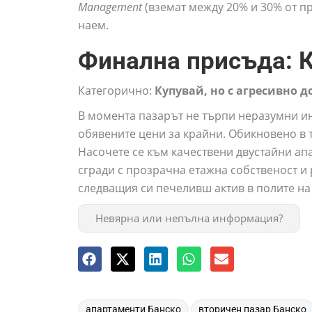
Management
(вземат между 20% и 30% от п
наем.
Финална присъда: К
Категорично:
Купувай, но с агресивно д
В момента пазарът не търпи неразумни и
обявените цени за крайни. Обикновено в т
Насочете се към качествени двустайни апа
сгради с прозрачна етажна собственост и 
следващия си печеливш актив в полите на
Невярна или непълна информация?
,
апартаменти Банско
вторичен пазар Банско