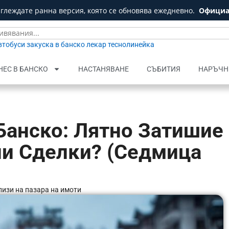
зглеждате ранна версия, която се обновява ежедневно.
Официа
втобуси
закуска в банско
лекар
теснолинейка
НЕС В БАНСКО
НАСТАНЯВАНЕ
СЪБИТИЯ
НАРЪЧН
Банско: Лятно Затишие
ни Сделки? (Седмица
изи на пазара на имоти