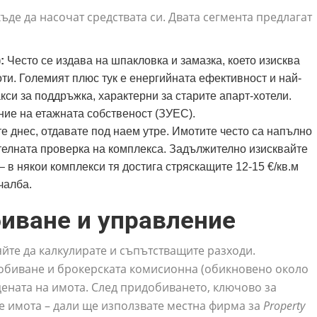
ъде да насочат средствата си. Двата сегмента предлагат
:
Често се издава на шпакловка и замазка, което изисква
и. Големият плюс тук е енергийната ефективност и най-
кси за поддръжка, характерни за старите апарт-хотели.
ние на етажната собственост (ЗУЕС).
е днес, отдавате под наем утре. Имотите често са напълно
елната проверка на комплекса. Задължително изисквайте
в някои комплекси тя достига стряскащите 12-15 €/кв.м
чалба.
иване и управление
йте да калкулирате и съпътстващите разходи.
добиване и брокерската комисионна (обикновено около
цената на имота. След придобиването, ключово за
е имота – дали ще използвате местна фирма за
Property