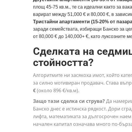
площ 45-75 кв.м., те са идеални както за ва
варират между 51,000 € и 80,000 €, в зависи
Тристайни апартаменти (15-20% от пазара
заради семействата, избиращи Банско за цел
от 80,000 € до 140,000+ €, като луксозните 
Сделката на седмиц
стойността?
Алгоритмите ни засякоха имот, който кат
за силно мотивиран продавач. Става въпро
€
(около 896 €/кв.м).
Защо тази сделка си струва?
Да намериш
Банско днес е истинска рядкост. Дори сгра
лифта, математиката за дългосрочен наем 
начален капитал означава много по-бърза