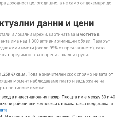
ра доходност целогодишно, а не само от декември до
Актуални данни и цени
тали и локални мрежи, картината за
имотите в
ента има над 1,300 активни жилищни обяви. Пазарът
едвижими имоти (около 95% от предлагането), като
учват предимно в затворени локални групи.
1,259 €/кв.м.
Това е значителен скок спрямо нивата от
стоящия момент наблюдаваме плато и задържане на
арът по типове имоти:
вход в инвестиционния пазар. Площта им е между 30 и 40
алечени райони или комплекси с висока такса поддръжка, и
лата
.
):
Масовият и най-ликвиден продукт. С една спалня и