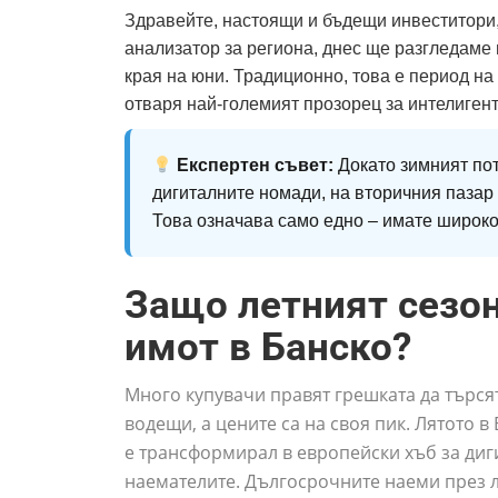
Здравейте, настоящи и бъдещи инвеститори, 
анализатор за региона, днес ще разгледаме 
края на юни. Традиционно, това е период на
отваря най-големият прозорец за интелигент
Експертен съвет:
Докато зимният пот
дигиталните номади, на вторичния пазар
Това означава само едно – имате широко 
Защо летният сезон
имот в Банско?
Много купувачи правят грешката да търсят
водещи, а цените са на своя пик. Лятото 
е трансформирал в европейски хъб за ди
наемателите. Дългосрочните наеми през ля