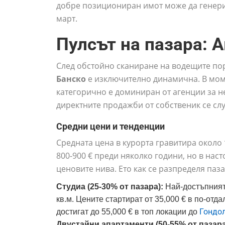
добре позициониран имот може да генери
март.
Пулсът на пазара: 
След обстойно сканиране на водещите пор
Банско
е изключително динамична. В мом
категорично е доминиран от агенции за н
директните продажби от собственик се сл
Средни цени и тенденции
Средната цена в курорта гравитира около
800-900 € преди няколко години, но в на
ценовите нива. Ето как се разпределя паз
Студиа (25-30% от пазара):
Най-достъпният 
кв.м. Цените стартират от 35,000 € в по-отд
Гондо
достигат до 55,000 € в топ локации до
Двустайни апартаменти (50-55% от пазара