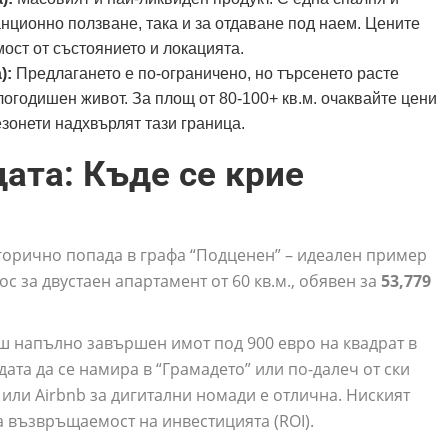
канционно ползване, така и за отдаване под наем. Цените
мост от състоянието и локацията.
):
Предлагането е по-ограничено, но търсенето расте
огодишен живот. За площ от 80-100+ кв.м. очаквайте цени
мезонети надхвърлят тази граница.
ата: Къде се крие
егорично попада в графа “Подценен” – идеален пример
с за двустаен апартамент от 60 кв.м., обявен за
53,779
 напълно завършен имот под 900 евро на квадрат в
дата да се намира в “Грамадето” или по-далеч от ски
или Airbnb за дигитални номади е отлична. Ниският
 възвръщаемост на инвестицията (ROI).