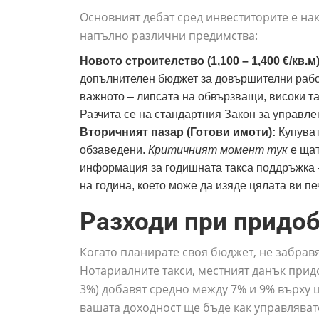
Основният дебат сред инвеститорите е нак
напълно различни предимства:
Новото строителство (1,100 – 1,400 €/кв.м)
допълнителен бюджет за довършителни работ
важното – липсата на обвързващи, високи та
Разчита се на стандартния Закон за управле
Вторичният пазар (Готови имоти):
Купуват
обзаведени.
Критичният момент тук
е щат
информация за годишната такса поддръжка – 
на година, което може да изяде цялата ви пе
Разходи при придоб
Когато планирате своя бюджет, не забравя
Нотариалните такси, местният данък при
3%) добавят средно между 7% и 9% върху 
вашата доходност ще бъде как управляват