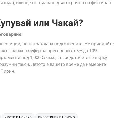
рихода), или ще го отдавате дългосрочно на фиксиран
упувай или Чакай?
оговаряне!
нвестиции, но награждава подготвените. Не приемайте
ях е заложен буфер за преговори от 5% до 10%.
ртаменти под 1,000 €/кв.м., съсредоточете се върху
разумни такси. Лятото е вашето време да намерите
 Пирин.
,
,
,
имоти в Банско
инвестиция в Банско