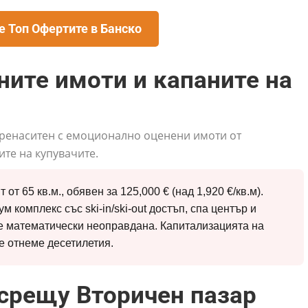
е Топ Офертите в Банско
ите имоти и капаните на
 пренаситен с емоционално оценени имоти от
ите на купувачите.
от 65 кв.м., обявен за 125,000 € (над 1,920 €/кв.м).
м комплекс със ski-in/ski-out достъп, спа център и
е математически неоправдана. Капитализацията на
е отнеме десетилетия.
срещу Вторичен пазар