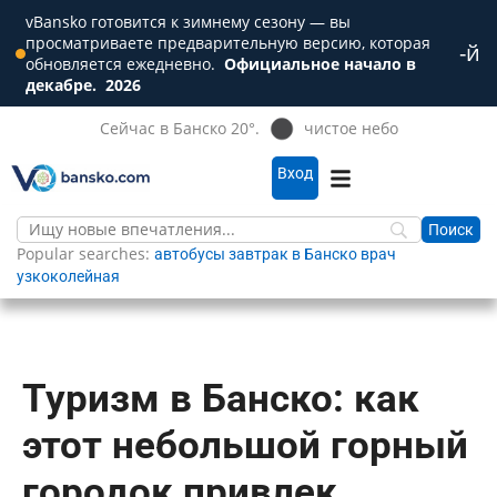
vBansko готовится к зимнему сезону — вы
просматриваете предварительную версию, которая
-й
Зак
обновляется ежедневно.
Официальное начало в
декабре.
2026
Сейчас в Банско 20°.
чистое небо
Вход
Popular searches:
автобусы
завтрак в Банско
врач
узкоколейная
Туризм в Банско: как
этот небольшой горный
городок привлек