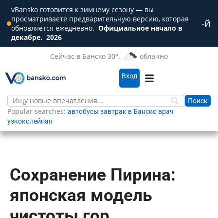
vBansko готовится к зимнему сезону — вы
просматриваете предварительную версию, которая
-й
Зак
обновляется ежедневно.
Официальное начало в
декабре.
2026
Сейчас в Банско 30°.
облачно
Вход
Popular searches:
автобусы
завтрак в Банско
врач
узкоколейная
Сохранение Пирина:
японская модель
чистоты гор.